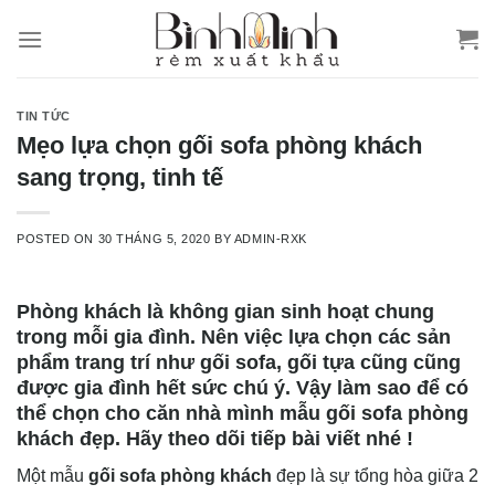
Skip
to
content
TIN TỨC
Mẹo lựa chọn gối sofa phòng khách
sang trọng, tinh tế
POSTED ON
30 THÁNG 5, 2020
BY
ADMIN-RXK
Phòng khách là không gian sinh hoạt chung
trong mỗi gia đình. Nên việc lựa chọn các sản
phẩm trang trí như gối sofa, gối tựa cũng cũng
được gia đình hết sức chú ý. Vậy làm sao để có
thể chọn cho căn nhà mình mẫu gối sofa phòng
khách đẹp. Hãy theo dõi tiếp bài viết nhé !
Một mẫu
gối sofa phòng khách
đẹp là sự tổng hòa giữa 2