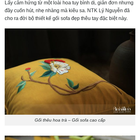
Lấy cảm hứng từ một loài hoa tuy bình dị, giản đơn nhưng
đầy cuốn hút, nhẹ nhàng mà kiêu sa. NTK Lý Nguyễn đã
cho ra đời bộ thiết kế gối sofa đẹp thêu tay đặc biệt này.
Gối thêu hoa trà – Gối sofa cao cấp