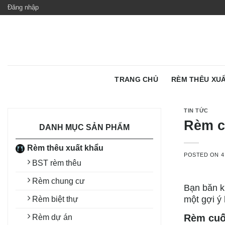
Skip
Đăng nhập
to
content
TRANG CHỦ
RÈM THÊU XU
TIN TỨC
Rèm c
DANH MỤC SẢN PHẨM
Rèm thêu xuất khẩu
POSTED ON
4
BST rèm thêu
Rèm chung cư
Bạn băn k
một gợi ý
Rèm biệt thự
Rèm cuốn
Rèm dự án