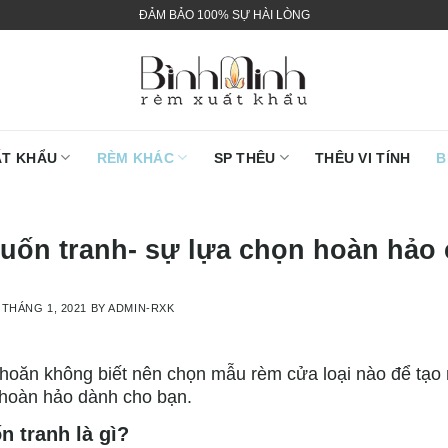
ĐẢM BẢO 100% SỰ HÀI LÒNG
ẤT KHẨU
RÈM KHÁC
SP THÊU
THÊU VI TÍNH
B
uốn tranh- sự lựa chọn hoàn hảo 
 THÁNG 1, 2021
BY
ADMIN-RXK
hoăn không biết nên chọn mẫu rèm cửa loại nào để tạo 
 hoàn hảo dành cho bạn.
 tranh là gì?