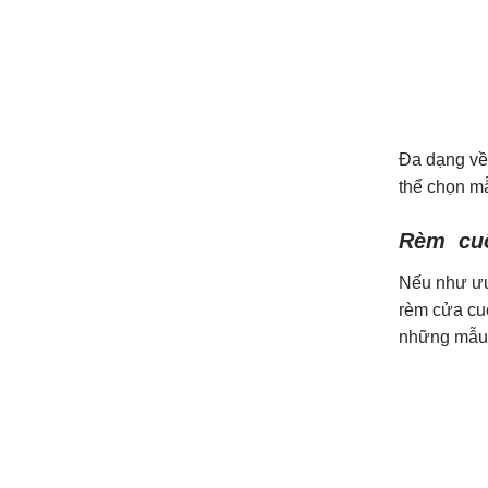
Đa dạng về 
thể chọn mẫ
Rèm cuố
Nếu như ư
rèm cửa cuố
những mẫu 