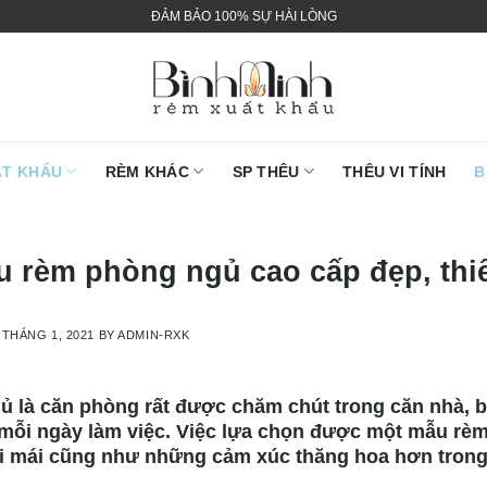
ĐẢM BẢO 100% SỰ HÀI LÒNG
ẤT KHẨU
RÈM KHÁC
SP THÊU
THÊU VI TÍNH
B
u rèm phòng ngủ cao cấp đẹp, thi
 THÁNG 1, 2021
BY
ADMIN-RXK
 là căn phòng rất được chăm chút trong căn nhà, bở
mỗi ngày làm việc. Việc lựa chọn được một mẫu rèm
ải mái cũng như những cảm xúc thăng hoa hơn trong