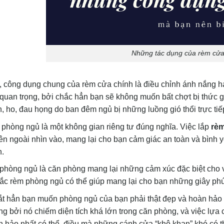
Những tác dụng của rèm cử
, công dụng chung của rèm cửa chính là điều chỉnh ánh nắng ha
 quan trọng, bởi chắc hẳn bạn sẽ không muốn bất chợt bị thức g
, ho, đau họng do ban đêm ngủ bị những luồng gió thổi trực ti
 phòng ngủ là một không gian riêng tư đúng nghĩa. Việc lắp
rè
ên ngoài nhìn vào, mang lại cho bạn cảm giác an toàn và bình
h.
phòng ngủ là căn phòng mang lại những cảm xúc đặc biệt cho v
ắc rèm phòng ngủ có thể giúp mang lại cho bạn những giây phú
ắt hẳn bạn muốn phòng ngủ của bạn phải thật đẹp và hoàn hảo đ
ng bởi nó chiếm diện tích khá lớn trong căn phòng, và việc lự
 hảo nhất có thể, điều mà những cánh cửa “khô khan” khó có 