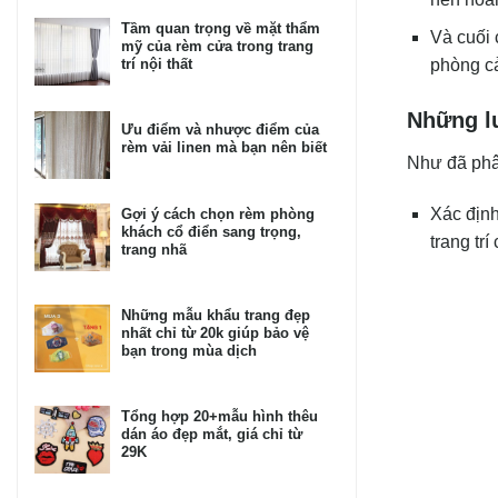
Tầm quan trọng về mặt thẩm
Và cuối 
mỹ của rèm cửa trong trang
trí nội thất
phòng cả
Những l
Ưu điểm và nhược điểm của
rèm vải linen mà bạn nên biết
Như đã phân
Xác định
Gợi ý cách chọn rèm phòng
khách cổ điển sang trọng,
trang tr
trang nhã
Những mẫu khẩu trang đẹp
nhất chỉ từ 20k giúp bảo vệ
bạn trong mùa dịch
Tổng hợp 20+mẫu hình thêu
dán áo đẹp mắt, giá chỉ từ
29K