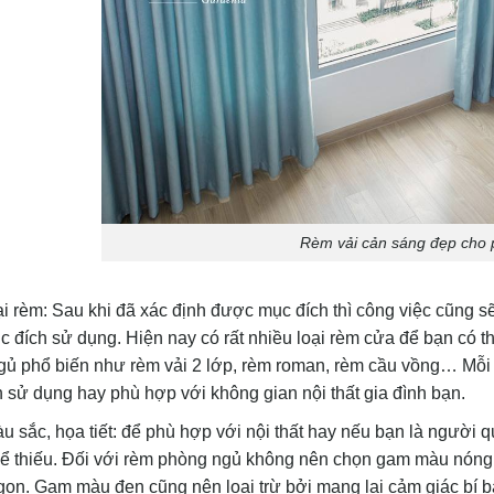
Rèm vải cản sáng đẹp cho
i rèm: Sau khi đã xác định được mục đích thì công việc cũng s
 đích sử dụng. Hiện nay có rất nhiều loại rèm cửa để bạn có t
ủ phổ biến như rèm vải 2 lớp, rèm roman, rèm cầu vồng… Mỗi 
 sử dụng hay phù hợp với không gian nội thất gia đình bạn.
 sắc, họa tiết: để phù hợp với nội thất hay nếu bạn là người q
ể thiếu. Đối với rèm phòng ngủ không nên chọn gam màu nóng 
on. Gam màu đen cũng nên loại trừ bởi mang lại cảm giác bí b