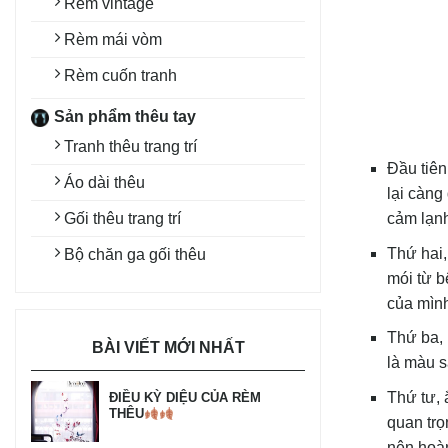
Rèm vintage
Rèm mái vòm
Rèm cuốn tranh
Sản phẩm thêu tay
Tranh thêu trang trí
Đầu tiên
Áo dài thêu
lại càng
Gối thêu trang trí
cảm lạnh
Thứ hai,
Bộ chăn ga gối thêu
mói từ b
của mìn
Thứ ba, 
BÀI VIẾT MỚI NHẤT
là màu s
Thứ tư, 
ĐIỀU KỲ DIỆU CỦA RÈM
THÊU
quan trọ
nên hoàn