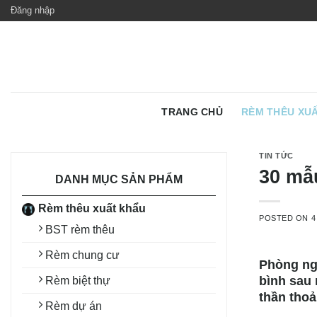
Skip
Đăng nhập
to
content
TRANG CHỦ
RÈM THÊU XU
TIN TỨC
30 mẫ
DANH MỤC SẢN PHẨM
Rèm thêu xuất khẩu
POSTED ON
4
BST rèm thêu
Rèm chung cư
Phòng ngủ
bình sau 
Rèm biệt thự
thần tho
Rèm dự án