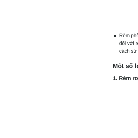
Rèm phòn
đối với 
cách sử 
Một số l
1. Rèm r