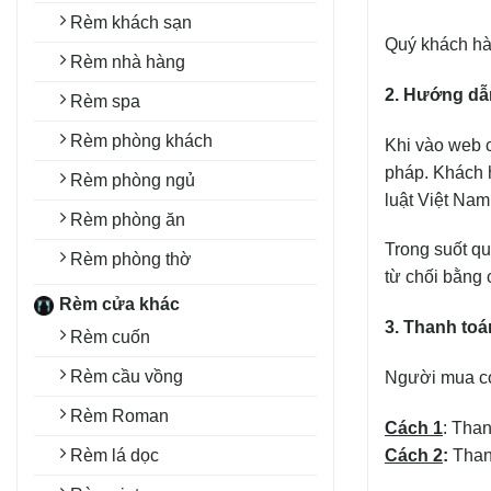
Rèm khách sạn
Quý khách hàn
Rèm nhà hàng
2. Hướng dẫ
Rèm spa
Rèm phòng khách
Khi vào web c
pháp. Khách 
Rèm phòng ngủ
luật Việt Nam
Rèm phòng ăn
Trong suốt qu
Rèm phòng thờ
từ chối bằng
Rèm cửa khác
3. Thanh toán
Rèm cuốn
Rèm cầu vồng
Người mua có
Rèm Roman
Cách 1
: Than
Cách 2
:
Thanh
Rèm lá dọc