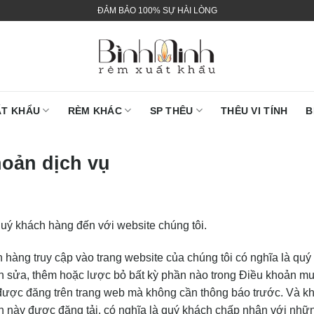
ĐẢM BẢO 100% SỰ HÀI LÒNG
ẤT KHẨU
RÈM KHÁC
SP THÊU
THÊU VI TÍNH
B
hoản dịch vụ
ý khách hàng đến với website chúng tôi.
 hàng truy cập vào trang website của chúng tôi có nghĩa là qu
nh sửa, thêm hoặc lược bỏ bất kỳ phần nào trong Điều khoản mu
được đăng trên trang web mà không cần thông báo trước. Và khi
 này được đăng tải, có nghĩa là quý khách chấp nhận với nhữn