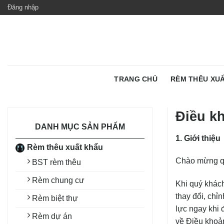
Skip
Đăng nhập
to
content
TRANG CHỦ
RÈM THÊU XU
Điều k
DANH MỤC SẢN PHẨM
1. Giới thiệu
Rèm thêu xuất khẩu
Chào mừng qu
BST rèm thêu
Rèm chung cư
Khi quý khách
thay đổi, chỉ
Rèm biệt thự
lực ngay khi 
Rèm dự án
về Điều khoản