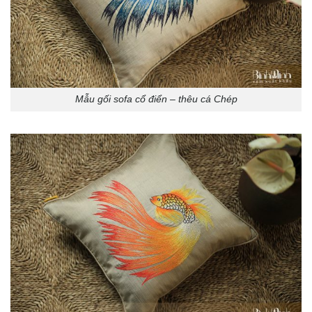
Mẫu gối sofa cổ điển – thêu cá Chép