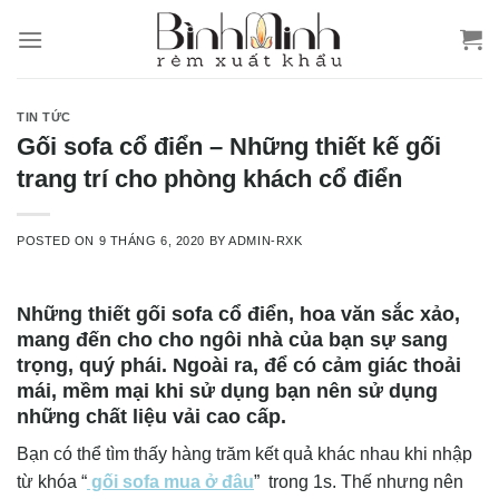
Skip
to
content
TIN TỨC
Gối sofa cổ điển – Những thiết kế gối
trang trí cho phòng khách cổ điển
POSTED ON
9 THÁNG 6, 2020
BY
ADMIN-RXK
Những thiết gối sofa cổ điển, hoa văn sắc xảo,
mang đến cho cho ngôi nhà của bạn sự sang
trọng, quý phái. Ngoài ra, để có cảm giác thoải
mái, mềm mại khi sử dụng bạn nên sử dụng
những chất liệu vải cao cấp.
Bạn có thể tìm thấy hàng trăm kết quả khác nhau khi nhập
từ khóa “
gối sofa mua ở đâu
” trong 1s. Thế nhưng nên