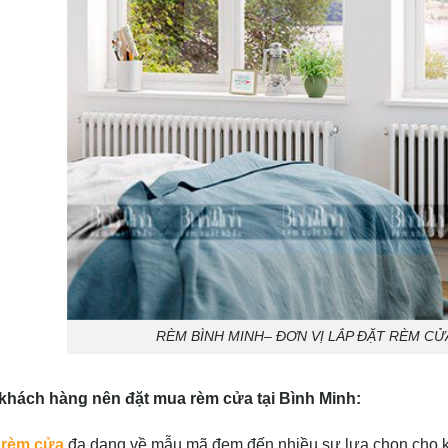
RÈM BÌNH MINH– ĐƠN VỊ LẮP ĐẶT RÈM CỬ
khách hàng nên đặt mua rèm cửa tại Bình Minh:
ế
rèm cửa
đa dạng về mẫu mã đem đến nhiều sự lựa chọn cho 