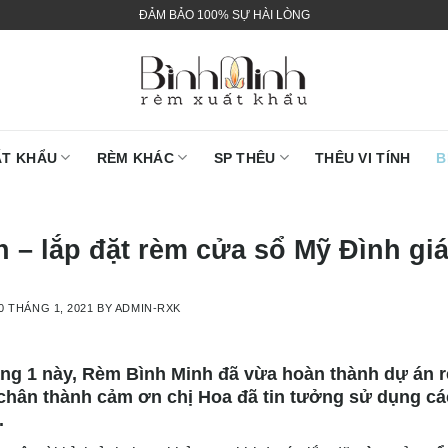
ĐẢM BẢO 100% SỰ HÀI LÒNG
ẤT KHẨU
RÈM KHÁC
SP THÊU
THÊU VI TÍNH
B
 – lắp đặt rèm cửa sổ Mỹ Đình giá
0 THÁNG 1, 2021
BY
ADMIN-RXK
áng 1 này, Rèm Bình Minh đã vừa hoàn thành dự án 
 chân thành cảm ơn chị Hoa đã tin tưởng sử dụng cá
.