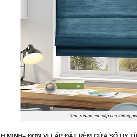
Rèm roman cao cấp cho không gia
H MINH– ĐƠN VỊ LẮP ĐẶT RÈM CỬA SỔ UY T