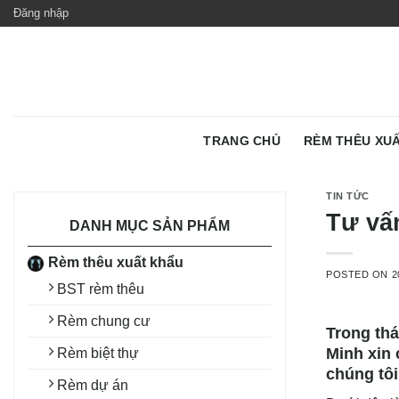
Skip
Đăng nhập
to
content
TRANG CHỦ
RÈM THÊU XU
TIN TỨC
Tư vấn
DANH MỤC SẢN PHẨM
Rèm thêu xuất khẩu
POSTED ON
2
BST rèm thêu
Rèm chung cư
Trong th
Minh xin
Rèm biệt thự
chúng tôi
Rèm dự án