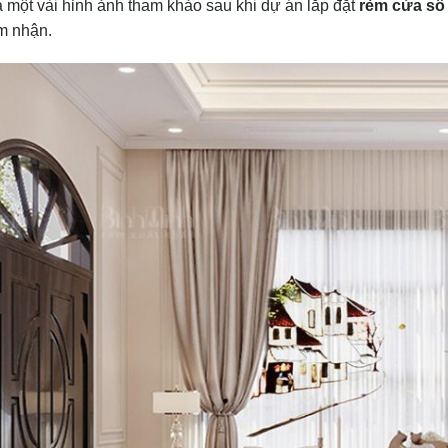
 một vài hỉnh ảnh tham khảo sau khi dự án lắp đặt
rèm cửa sổ
m nhận.