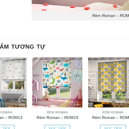
Rèm Roman – ROM
HẨM TƯƠNG TỰ
 ROMAN
RÈM ROMAN
RÈM ROMAN
an – ROM13
Rèm Roman – ROM19
Rèm Roman – ROM
 TIẾP
ĐỌC TIẾP
ĐỌC TIẾP