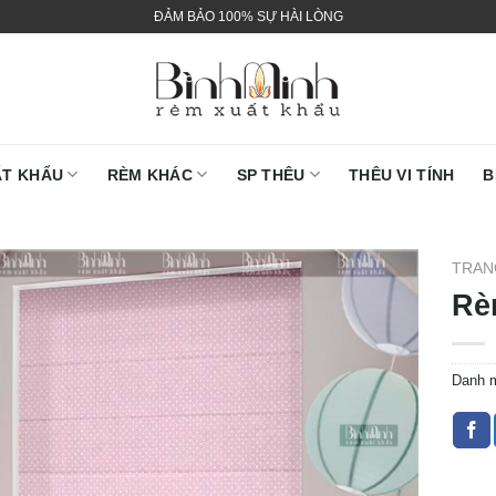
ĐẢM BẢO 100% SỰ HÀI LÒNG
ẤT KHẨU
RÈM KHÁC
SP THÊU
THÊU VI TÍNH
B
TRAN
Rè
Danh 