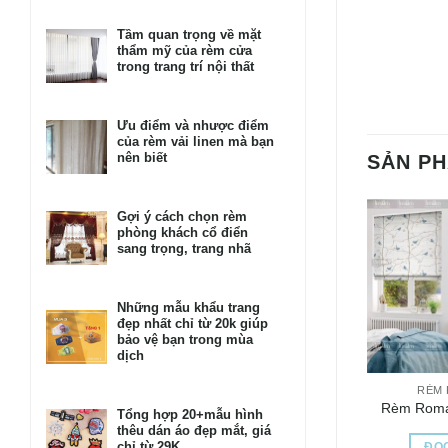
Tầm quan trọng về mặt
thẩm mỹ của rèm cửa
trong trang trí nội thất
Ưu điểm và nhược điểm
của rèm vải linen mà bạn
nên biết
SẢN P
Gợi ý cách chọn rèm
phòng khách cổ điển
sang trọng, trang nhã
Những mẫu khẩu trang
đẹp nhất chỉ từ 20k giúp
bảo vệ bạn trong mùa
dịch
RÈM
Rèm Rom
Tổng hợp 20+mẫu hình
thêu dán áo đẹp mắt, giá
chỉ từ 29K
ĐỌC