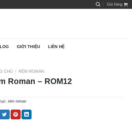
Giỏ hàng
LOG
GIỚI THIỆU
LIÊN HỆ
G CHỦ
/
RÈM ROMAN
m Roman – ROM12
mục:
rèm roman