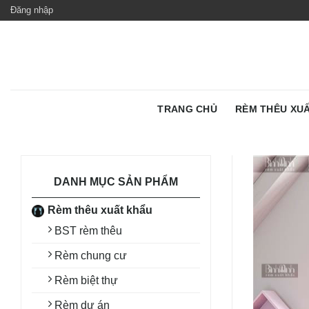
Skip
Đăng nhập
to
content
TRANG CHỦ
RÈM THÊU XU
DANH MỤC SẢN PHẨM
Rèm thêu xuất khẩu
BST rèm thêu
Rèm chung cư
Rèm biệt thự
Rèm dự án