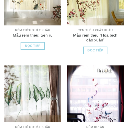
RÈM THÊU XUẤT KHẨU
RÈM THÊU XUẤT KHẨU
Mẫu rèm thêu “Họa bích
Mẫu rèm thêu: Sen rủ
đào xuân”
ĐỌC TIẾP
ĐỌC TIẾP
RÈM THÊU XUẤT KHẨU
RÈM DỰ ÁN