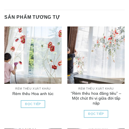
SẢN PHẨM TƯƠNG TỰ
RÈM THÊU XUẤT KHẨU
RÈM THÊU XUẤT KHẨU
“Rèm thêu hoa đăng tiêu” –
Rèm thêu Hoa anh túc
Một chút thi vị giữa đời tấp
nập
ĐỌC TIẾP
ĐỌC TIẾP