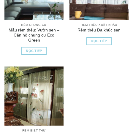
RÈM CHUNG CƯ
RÈM THÊU XUẤT KHẨU
Mẫu rèm thêu: Vườn sen –
Rèm thêu Dạ khúc sen
Căn hộ chung cư Eco
Green
ĐỌC TIẾP
ĐỌC TIẾP
RÈM BIỆT THỰ