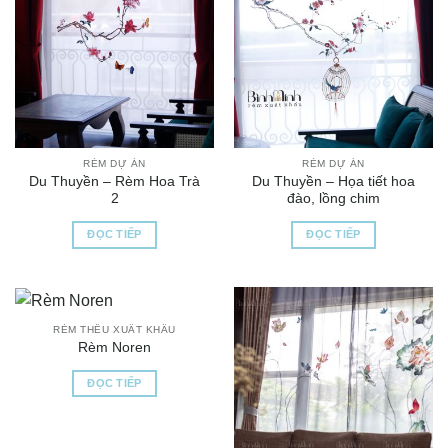
RÈM DỰ ÁN
RÈM DỰ ÁN
Du Thuyền – Rèm Hoa Trà
Du Thuyền – Họa tiết hoa
2
đào, lồng chim
ĐỌC TIẾP
ĐỌC TIẾP
RÈM THÊU XUẤT KHẨU
Rèm Noren
ĐỌC TIẾP