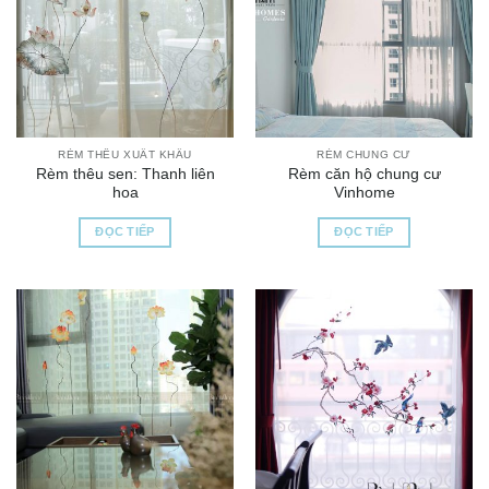
RÈM THÊU XUẤT KHẨU
RÈM CHUNG CƯ
Rèm thêu sen: Thanh liên
Rèm căn hộ chung cư
hoa
Vinhome
ĐỌC TIẾP
ĐỌC TIẾP