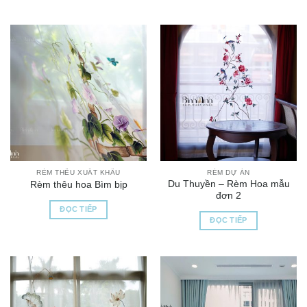
RÈM THÊU XUẤT KHẨU
RÈM DỰ ÁN
Du Thuyền – Rèm Hoa mẫu
Rèm thêu hoa Bìm bịp
đơn 2
ĐỌC TIẾP
ĐỌC TIẾP