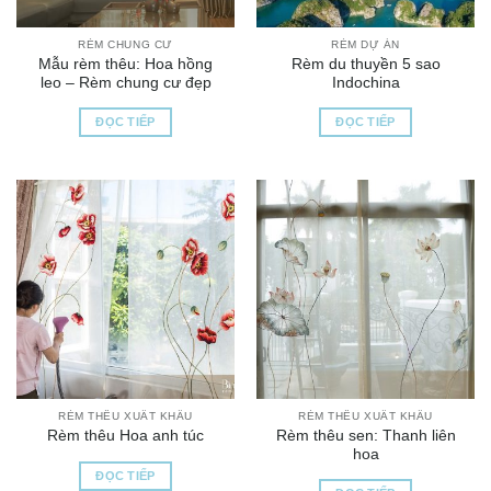
RÈM CHUNG CƯ
RÈM DỰ ÁN
Mẫu rèm thêu: Hoa hồng
Rèm du thuyền 5 sao
leo – Rèm chung cư đẹp
Indochina
ĐỌC TIẾP
ĐỌC TIẾP
RÈM THÊU XUẤT KHẨU
RÈM THÊU XUẤT KHẨU
Rèm thêu sen: Thanh liên
Rèm thêu Hoa anh túc
hoa
ĐỌC TIẾP