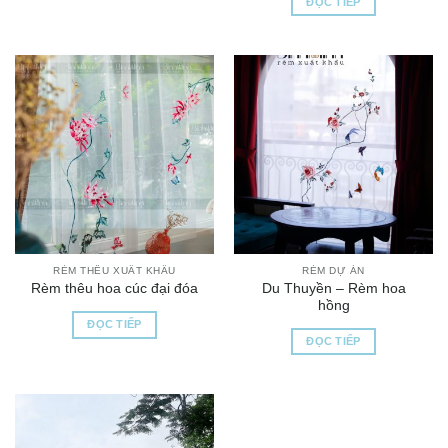
ĐỌC TIẾP
RÈM THÊU XUẤT KHẨU
RÈM DỰ ÁN
Du Thuyền – Rèm hoa
Rèm thêu hoa cúc đại đóa
hồng
ĐỌC TIẾP
ĐỌC TIẾP