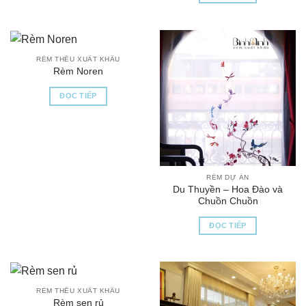
RÈM THÊU XUẤT KHẨU
Rèm Noren
ĐỌC TIẾP
RÈM DỰ ÁN
Du Thuyền – Hoa Đào và
Chuồn Chuồn
ĐỌC TIẾP
RÈM THÊU XUẤT KHẨU
Rèm sen rủ