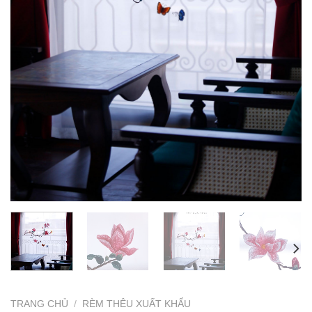
TRANG CHỦ
/
RÈM THÊU XUẤT KHẨU