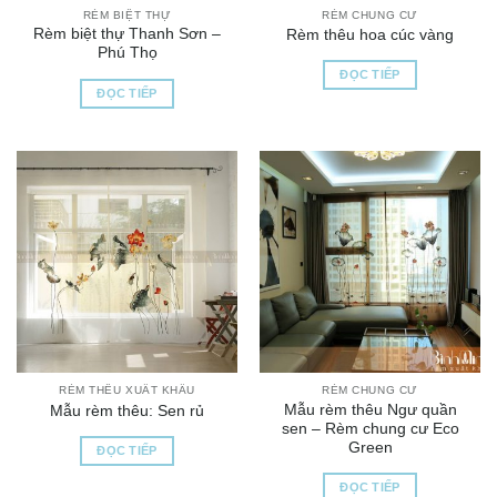
RÈM BIỆT THỰ
RÈM CHUNG CƯ
Rèm biệt thự Thanh Sơn –
Rèm thêu hoa cúc vàng
Phú Thọ
ĐỌC TIẾP
ĐỌC TIẾP
RÈM THÊU XUẤT KHẨU
RÈM CHUNG CƯ
Mẫu rèm thêu Ngư quần
Mẫu rèm thêu: Sen rủ
sen – Rèm chung cư Eco
Green
ĐỌC TIẾP
ĐỌC TIẾP