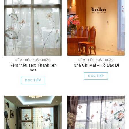
RÈM THÊU XUẤT KHẨU
RÈM THÊU XUẤT KHẨU
Rèm thêu sen: Thanh liên
Nhà Chị Mai – Hồ Đắc Di
hoa
ĐỌC TIẾP
ĐỌC TIẾP