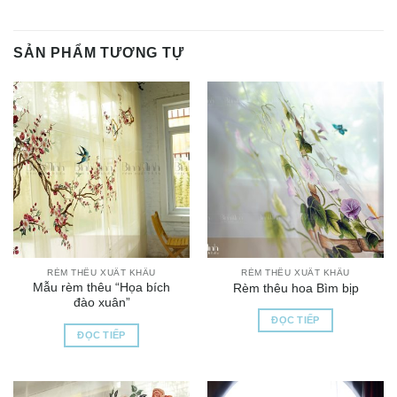
SẢN PHẨM TƯƠNG TỰ
RÈM THÊU XUẤT KHẨU
RÈM THÊU XUẤT KHẨU
Mẫu rèm thêu “Họa bích
Rèm thêu hoa Bìm bịp
đào xuân”
ĐỌC TIẾP
ĐỌC TIẾP