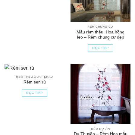
RÈM CHUNG CƯ
Mẫu rèm thêu: Hoa hồng
leo – Rèm chung cư đẹp
ĐỌC TIẾP
RÈM THÊU XUẤT KHẨU
Rèm sen rủ
ĐỌC TIẾP
RÈM DỰ ÁN
Du Thuyền – Rèm Hoa mẫu