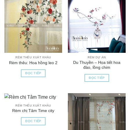
RÈM THÊU XUẤT KHẨU
RÈM DỰ ÁN
Du Thuyền – Họa tiết hoa
Rèm thêu: Hoa hồng leo 2
đào, lồng chim
ĐỌC TIẾP
ĐỌC TIẾP
RÈM THÊU XUẤT KHẨU
Rèm chị Tâm Time city
ĐỌC TIẾP