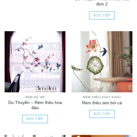
đơn 2
ĐỌC TIẾP
RÈM DỰ ÁN
RÈM THÊU XUẤT KHẨU
Du Thuyền – Rèm thêu hoa
Rèm thêu sen bói cá
đào
ĐỌC TIẾP
ĐỌC TIẾP