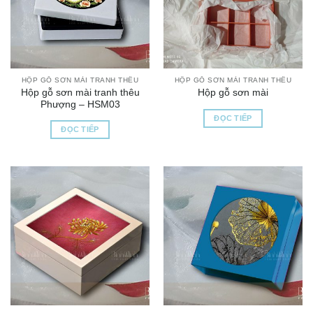
HỘP GỖ SƠN MÀI TRANH THÊU
HỘP GỖ SƠN MÀI TRANH THÊU
Hộp gỗ sơn mài tranh thêu
Hộp gỗ sơn mài
Phượng – HSM03
ĐỌC TIẾP
ĐỌC TIẾP