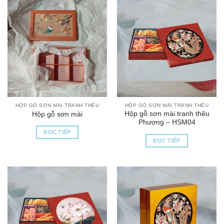
HỘP GỖ SƠN MÀI TRANH THÊU
HỘP GỖ SƠN MÀI TRANH THÊU
Hộp gỗ sơn mài tranh thêu
Hộp gỗ sơn mài
Phượng – HSM04
ĐỌC TIẾP
ĐỌC TIẾP