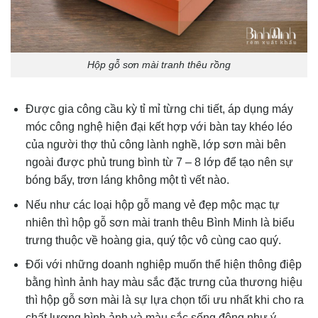
Hộp gỗ sơn mài tranh thêu rồng
Được gia công cầu kỳ tỉ mỉ từng chi tiết, áp dụng máy
móc công nghệ hiện đại kết hợp với bàn tay khéo léo
của người thợ thủ công lành nghề, lớp sơn mài bên
ngoài được phủ trung bình từ 7 – 8 lớp để tạo nên sự
bóng bẩy, trơn láng không một tì vết nào.
Nếu như các loại hộp gỗ mang vẻ đẹp mộc mạc tự
nhiên thì hộp gỗ sơn mài tranh thêu Bình Minh là biểu
trưng thuộc về hoàng gia, quý tộc vô cùng cao quý.
Đối với những doanh nghiệp muốn thể hiện thông điệp
bằng hình ảnh hay màu sắc đặc trưng của thương hiệu
thì hộp gỗ sơn mài là sự lựa chọn tối ưu nhất khi cho ra
chất lượng hình ảnh và màu sắc sống động như ý