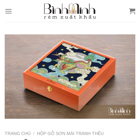
Skip
to
content
TRANG CHỦ
/
HỘP GỖ SƠN MÀI TRANH THÊU