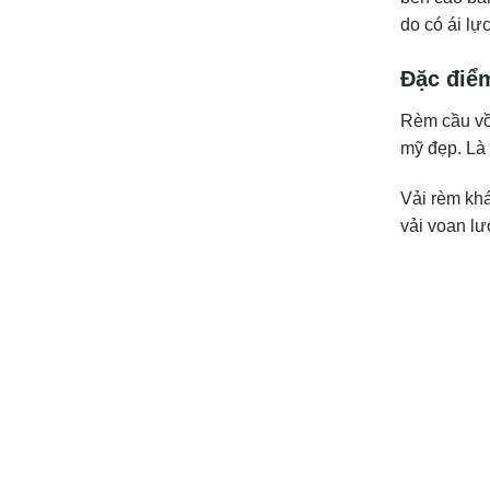
do có ái lự
Đặc điểm
Rèm cầu vồng
mỹ đẹp. Là 
Vải rèm khá
vải voan lưới