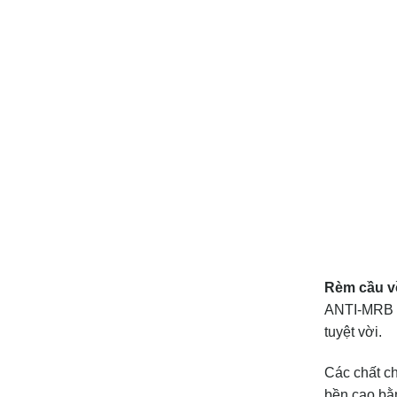
Rèm cầu vồ
ANTI-MRB là
tuyệt vời.
Các chất ch
bền cao bằn