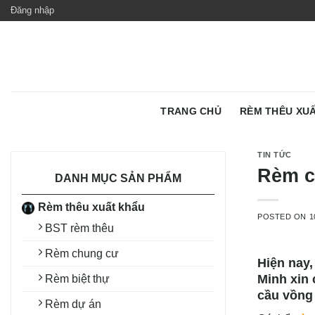
Skip
Đăng nhập
to
content
TRANG CHỦ
RÈM THÊU XU
TIN TỨC
Rèm c
DANH MỤC SẢN PHẨM
Rèm thêu xuất khẩu
POSTED ON
1
BST rèm thêu
Rèm chung cư
Hiện nay,
Minh xin 
Rèm biệt thự
cầu vồng 
Rèm dự án