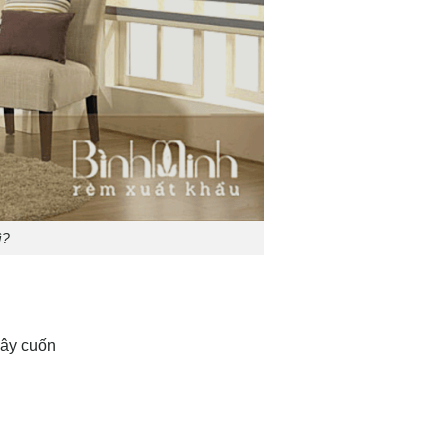
ì?
dây cuốn