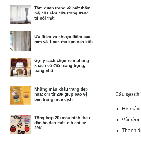
Tầm quan trọng về mặt thẩm
mỹ của rèm cửa trong trang
trí nội thất
Ưu điểm và nhược điểm của
rèm vải linen mà bạn nên biết
Gợi ý cách chọn rèm phòng
khách cổ điển sang trọng,
trang nhã
Những mẫu khẩu trang đẹp
Cấu tạo ch
nhất chỉ từ 20k giúp bảo vệ
bạn trong mùa dịch
Hệ máng 
Tổng hợp 20+mẫu hình thêu
Vải rèm
dán áo đẹp mắt, giá chỉ từ
29K
Thanh đố