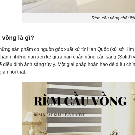
Rèm cầu vồng chất liệu
 vồng là gì?
những sản phẩm có nguồn gốc xuất xứ từ Hàn Quốc (xứ sở Kim 
 thành những nan xen kẽ giữa nan chắn nắng cản sáng (Solid) 
ể điều đỉnh ánh sáng tùy ý. Một giải pháp hoàn hảo để điều ch
ian nội thất.