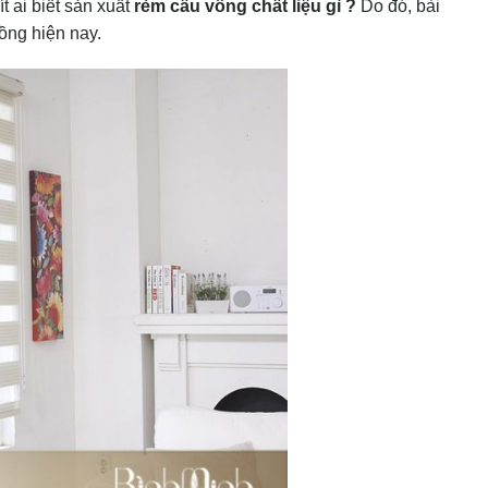
ít ai biết sản xuất
rèm cầu vồng chất liệu gì ?
Do đó, bài
vồng hiện nay.