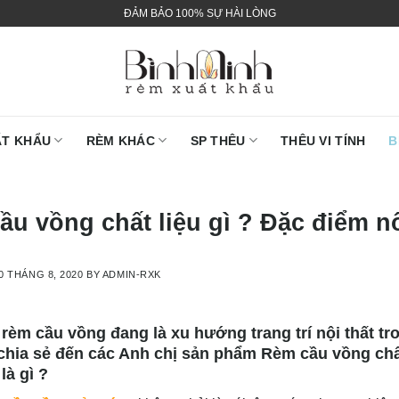
ĐẢM BẢO 100% SỰ HÀI LÒNG
ẤT KHẨU
RÈM KHÁC
SP THÊU
THÊU VI TÍNH
B
ầu vồng chất liệu gì ? Đặc điểm n
0 THÁNG 8, 2020
BY
ADMIN-RXK
 rèm cầu vồng đang là xu hướng trang trí nội thất t
chia sẻ đến các Anh chị sản phẩm Rèm cầu vồng chất
là gì ?