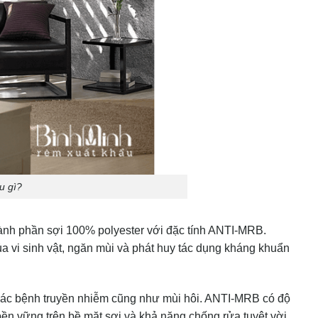
u gì?
ành phần sợi 100% polyester với đặc tính ANTI-MRB.
 vi sinh vật, ngăn mùi và phát huy tác dụng kháng khuẩn
a các bệnh truyền nhiễm cũng như mùi hôi. ANTI-MRB có độ
ền vững trên bề mặt sợi và khả năng chống rửa tuyệt vời