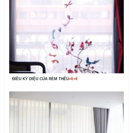
ĐIỀU KỲ DIỆU CỦA RÈM THÊU