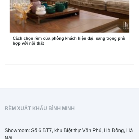
Cách chọn rèm cửa phòng khách hiện đại, sang trọng phù
hợp với nội thất
RÈM XUẤT KHẨU BÌNH MINH
Showroom: Số 6 BT7, khu Biệt thự Văn Phú, Hà Đông, Hà
Nội