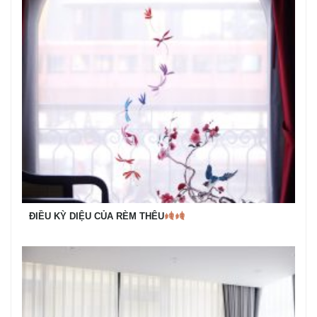
ĐIỀU KỲ DIỆU CỦA RÈM THÊU