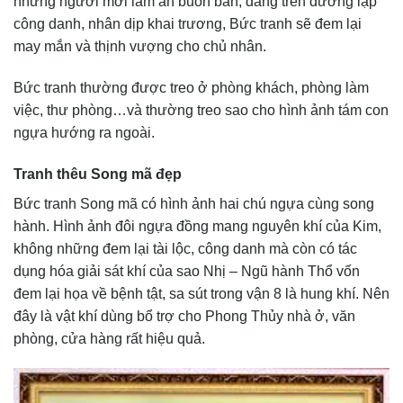
những người mới làm ăn buôn bán, đang trên đường lập
công danh, nhân dịp khai trương, Bức tranh sẽ đem lại
may mắn và thịnh vượng cho chủ nhân.
Bức tranh thường được treo ở phòng khách, phòng làm
việc, thư phòng…và thường treo sao cho hình ảnh tám con
ngựa hướng ra ngoài.
Tranh thêu Song mã đẹp
Bức tranh Song mã có hình ảnh hai chú ngựa cùng song
hành. Hình ảnh đôi ngựa đồng mang nguyên khí của Kim,
không những đem lại tài lộc, công danh mà còn có tác
dụng hóa giải sát khí của sao Nhị – Ngũ hành Thổ vốn
đem lại họa về bệnh tật, sa sút trong vận 8 là hung khí. Nên
đây là vật khí dùng bổ trợ cho Phong Thủy nhà ở, văn
phòng, cửa hàng rất hiệu quả.