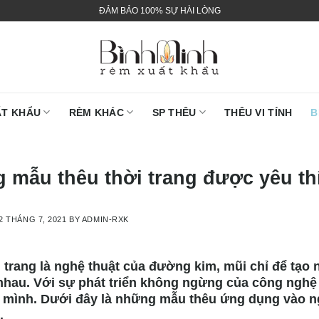
ĐẢM BẢO 100% SỰ HÀI LÒNG
ẤT KHẨU
RÈM KHÁC
SP THÊU
THÊU VI TÍNH
B
 mẫu thêu thời trang được yêu th
2 THÁNG 7, 2021
BY
ADMIN-RXK
 trang là nghệ thuật của đường kim, mũi chỉ để tạo n
 nhau. Với sự phát triển không ngừng của công ngh
o mình. Dưới đây là những mẫu thêu ứng dụng vào n
.