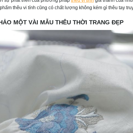
với sự phát triển của phương pháp
thêu vi tính
giá thành của nhữn
hẩm thêu vi tính cũng có chất lượng không kém gì thêu tay tru
HẢO MỘT VÀI MẪU THÊU THỜI TRANG ĐẸP