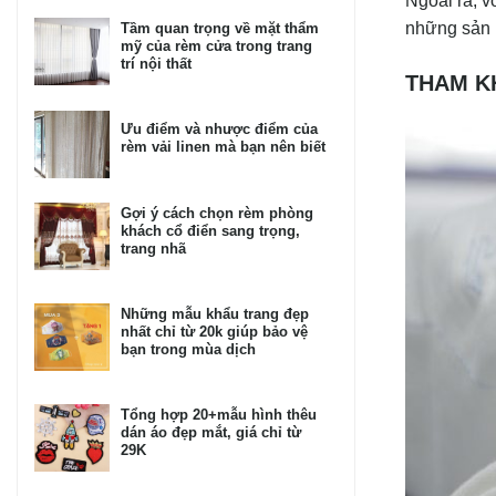
Ngoài ra, 
những sản p
Tầm quan trọng về mặt thẩm
mỹ của rèm cửa trong trang
trí nội thất
THAM K
Ưu điểm và nhược điểm của
rèm vải linen mà bạn nên biết
Gợi ý cách chọn rèm phòng
khách cổ điển sang trọng,
trang nhã
Những mẫu khẩu trang đẹp
nhất chỉ từ 20k giúp bảo vệ
bạn trong mùa dịch
Tổng hợp 20+mẫu hình thêu
dán áo đẹp mắt, giá chỉ từ
29K