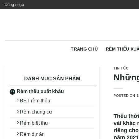
Skip
Đăng nhập
to
content
TRANG CHỦ
RÈM THÊU XU
TIN TỨC
Những
DANH MỤC SẢN PHẨM
Rèm thêu xuất khẩu
POSTED ON
1
BST rèm thêu
Rèm chung cư
Thêu thời
vải khác
Rèm biệt thự
riêng ch
Rèm dự án
năm 2021