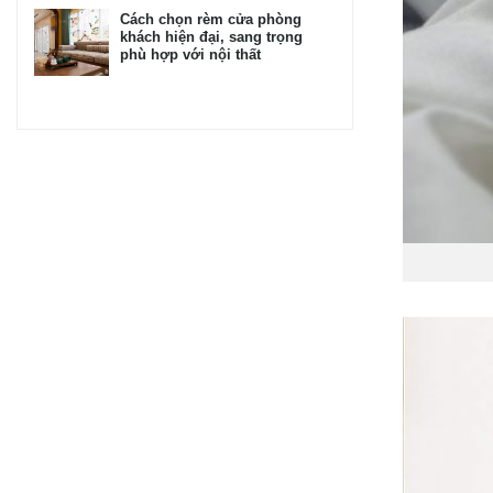
Cách chọn rèm cửa phòng
khách hiện đại, sang trọng
phù hợp với nội thất