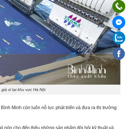
 giá sỉ tại khu vực Hà Nội
nh Minh còn luôn nỗ lực phát triển và đưa ra thị trường
u mũ nón cho đến thêu những sản phẩm đòi hỏi kỹ thuật và