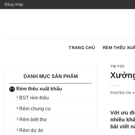
Skip
Đăng nhập
to
content
TRANG CHỦ
RÈM THÊU XU
TIN TỨC
Xưởng 
DANH MỤC SẢN PHẨM
Rèm thêu xuất khẩu
POSTED ON
4
BST rèm thêu
Rèm chung cư
Với ưu đi
nhiều khá
Rèm biệt thự
bài viết 
Rèm dự án