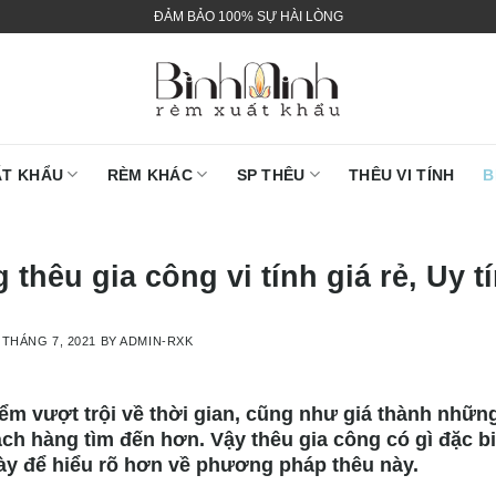
ĐẢM BẢO 100% SỰ HÀI LÒNG
ẤT KHẨU
RÈM KHÁC
SP THÊU
THÊU VI TÍNH
B
thêu gia công vi tính giá rẻ, Uy tí
 THÁNG 7, 2021
BY
ADMIN-RXK
ểm vượt trội về thời gian, cũng như giá thành nhữn
ch hàng tìm đến hơn. Vậy thêu gia công có gì đặc b
này để hiểu rõ hơn về phương pháp thêu này.