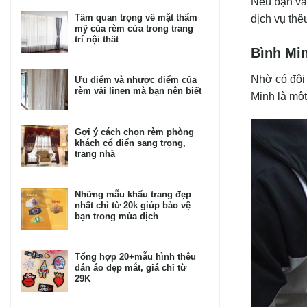
Nếu bạn vẫ
Tầm quan trọng về mặt thẩm
dịch vụ thê
mỹ của rèm cửa trong trang
trí nội thất
Bình Min
Nhờ có đội 
Ưu điểm và nhược điểm của
rèm vải linen mà bạn nên biết
Minh là mộ
Gợi ý cách chọn rèm phòng
khách cổ điển sang trọng,
trang nhã
Những mẫu khẩu trang đẹp
nhất chỉ từ 20k giúp bảo vệ
bạn trong mùa dịch
Tổng hợp 20+mẫu hình thêu
dán áo đẹp mắt, giá chỉ từ
29K