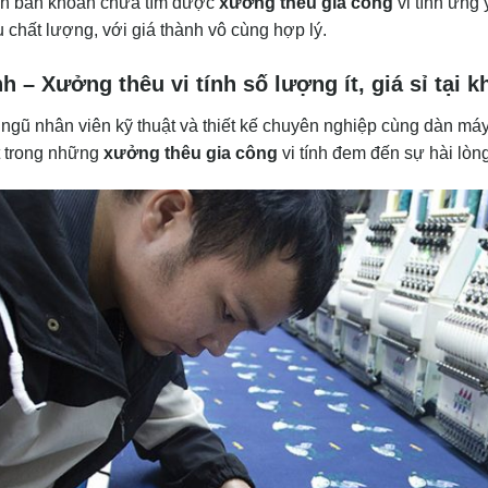
n băn khoăn chưa tìm được
xưởng thêu gia công
vi tính ưng
u chất lượng, với giá thành vô cùng hợp lý.
h – Xưởng thêu vi tính số lượng ít, giá sỉ tại 
ngũ nhân viên kỹ thuật và thiết kế chuyên nghiệp cùng dàn máy 
t trong những
xưởng thêu gia công
vi tính đem đến sự hài lòng