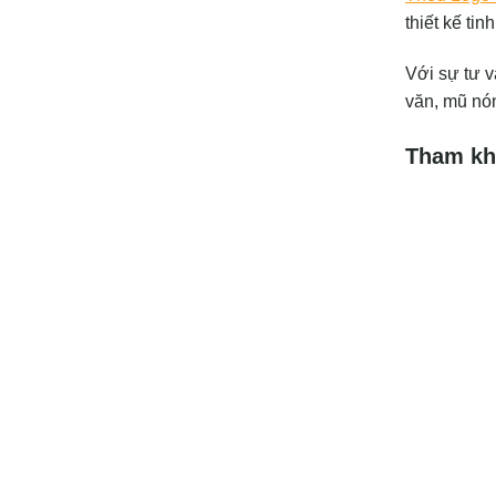
thiết kế ti
Với sự tư v
văn, mũ nón
Tham khả