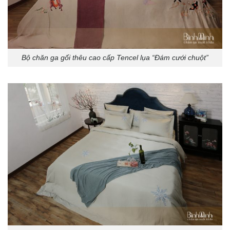
Bộ chăn ga gối thêu cao cấp Tencel lụa “Đám cưới chuột”