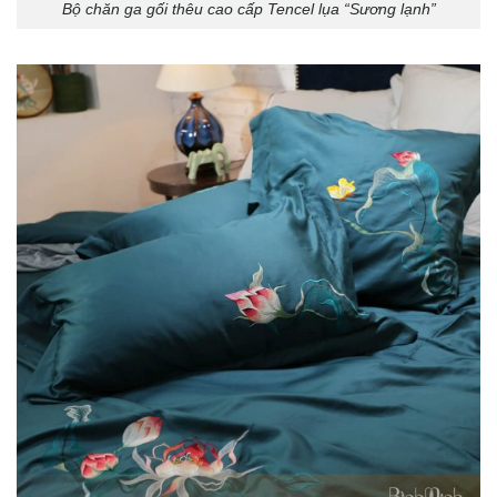
Bộ chăn ga gối thêu cao cấp Tencel lụa “Sương lạnh”