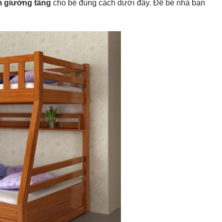
m giường tầng
cho bé đúng cách dưới đây. Để bé nhà bạn