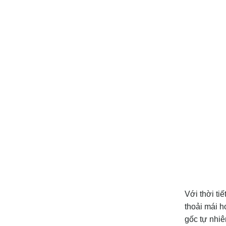
Với thời ti
thoải mái h
gốc tự nhiê