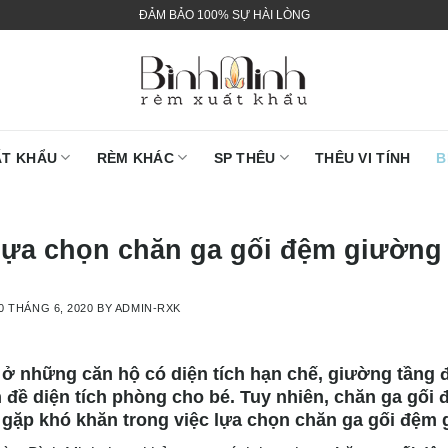
ĐẢM BẢO 100% SỰ HÀI LÒNG
ẤT KHẨU
RÈM KHÁC
SP THÊU
THÊU VI TÍNH
B
lựa chọn chăn ga gối đệm giường
0 THÁNG 6, 2020
BY
ADMIN-RXK
 ở những căn hộ có diện tích hạn chế, giường tầng 
 đề diện tích phòng cho bé. Tuy nhiên, chăn ga gối 
gặp khó khăn trong việc lựa chọn chăn ga gối đệm 