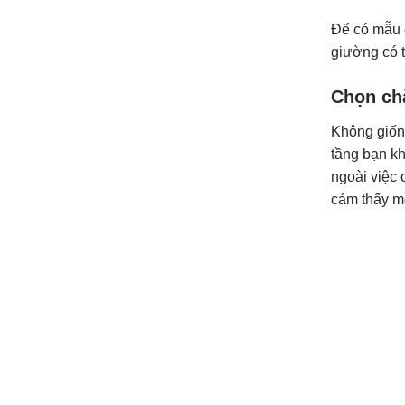
Để có mẫu 
giường có 
Chọn ch
Không giốn
tầng bạn k
ngoài việc 
cảm thấy mề