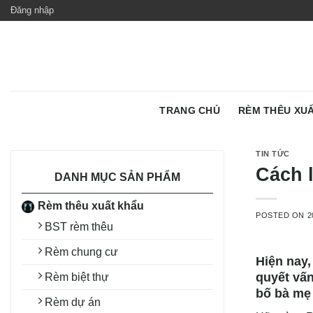
Skip
Đăng nhập
to
content
TRANG CHỦ
RÈM THÊU XU
TIN TỨC
Cách 
DANH MỤC SẢN PHẨM
Rèm thêu xuất khẩu
POSTED ON
2
BST rèm thêu
Rèm chung cư
Hiện nay,
quyết vấn
Rèm biệt thự
bố bà mẹ 
Rèm dự án