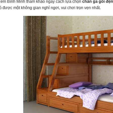
èm Bình Minh tham khảo ngay cách lựa chọn
chăn ga gối đệ
được một không gian nghỉ ngơi, vui chơi trọn vẹn nhất.