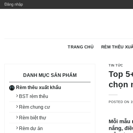
Skip
Đăng nhập
to
content
TRANG CHỦ
RÈM THÊU XU
TIN TỨC
Top 5
DANH MỤC SẢN PHẨM
chọn 
Rèm thêu xuất khẩu
BST rèm thêu
POSTED ON
1
Rèm chung cư
Rèm biệt thự
Mỗi mẫu r
nắng, điề
Rèm dự án