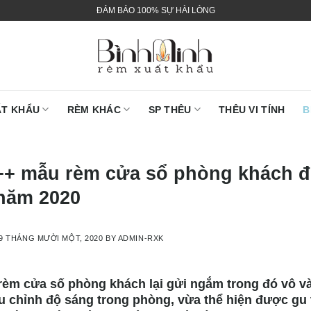
ĐẢM BẢO 100% SỰ HÀI LÒNG
ẤT KHẨU
RÈM KHÁC
SP THÊU
THÊU VI TÍNH
B
++ mẫu rèm cửa sổ phòng khách đ
năm 2020
9 THÁNG MƯỜI MỘT, 2020
BY
ADMIN-RXK
èm cửa số phòng khách lại gửi ngắm trong đó vô và
u chỉnh độ sáng trong phòng, vừa thể hiện được gu