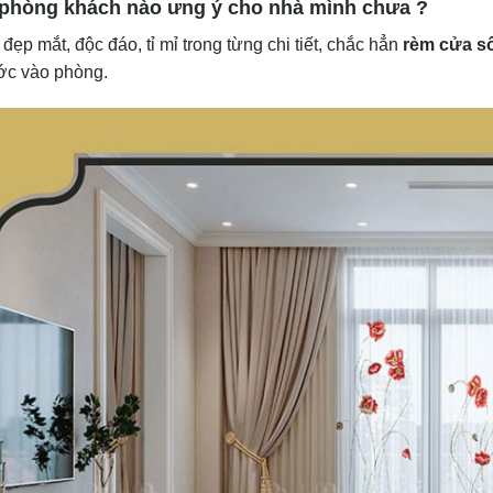
phòng khách nào ưng ý cho nhà mình chưa ?
 đẹp mắt, độc đáo, tỉ mỉ trong từng chi tiết, chắc hẳn
rèm cửa s
ớc vào phòng.