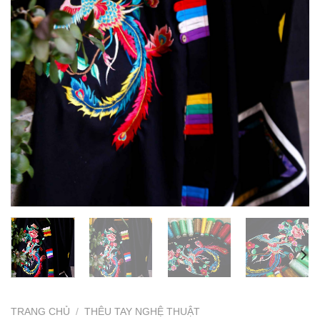
TRANG CHỦ
/
THÊU TAY NGHỆ THUẬT