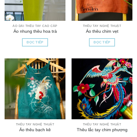
ÁO DÀI THÊU TAY CAO CẤP
THÊU TAY NGHỆ THUẬT
Áo nhung thêu hoa trà
Áo thêu chim vẹt
ĐỌC TIẾP
ĐỌC TIẾP
THÊU TAY NGHỆ THUẬT
THÊU TAY NGHỆ THUẬT
Áo thêu bạch kê
Thêu lắc tay chim phượng