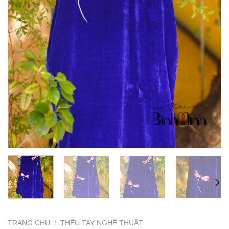
TRANG CHỦ
/
THÊU TAY NGHỆ THUẬT