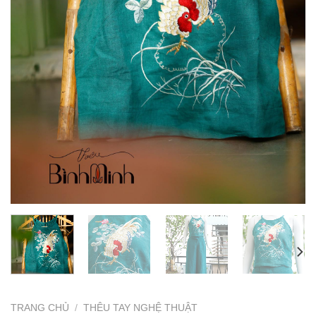
TRANG CHỦ
/
THÊU TAY NGHỆ THUẬT