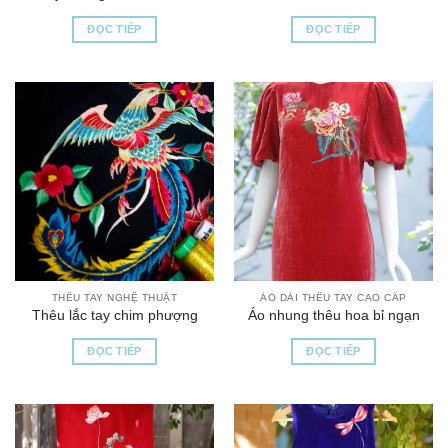
ĐỌC TIẾP
ĐỌC TIẾP
THÊU TAY NGHỆ THUẬT
ÁO DÀI THÊU TAY CAO CẤP
Thêu lắc tay chim phượng
Áo nhung thêu hoa bỉ ngạn
ĐỌC TIẾP
ĐỌC TIẾP