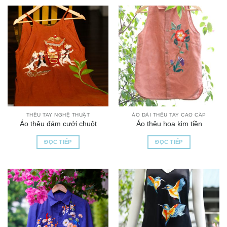
THÊU TAY NGHỆ THUẬT
ÁO DÀI THÊU TAY CAO CẤP
Áo thêu đám cưới chuột
Áo thêu hoa kim tiền
ĐỌC TIẾP
ĐỌC TIẾP