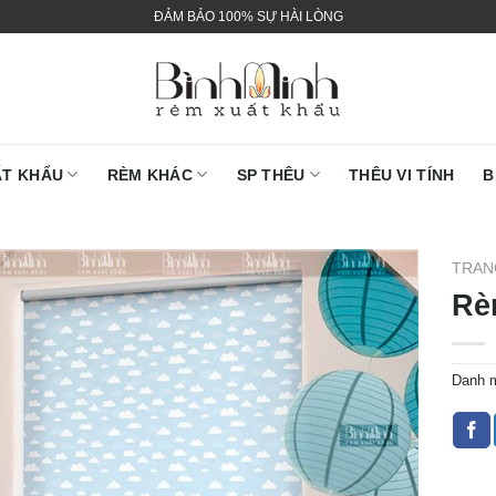
ĐẢM BẢO 100% SỰ HÀI LÒNG
ẤT KHẨU
RÈM KHÁC
SP THÊU
THÊU VI TÍNH
B
TRAN
Rè
Danh 