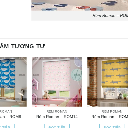
Rèm Roman – RO
HẨM TƯƠNG TỰ
 ROMAN
RÈM ROMAN
RÈM ROMAN
an – ROM8
Rèm Roman – ROM14
Rèm Roman – ROM
 TIẾP
ĐỌC TIẾP
ĐỌC TIẾP