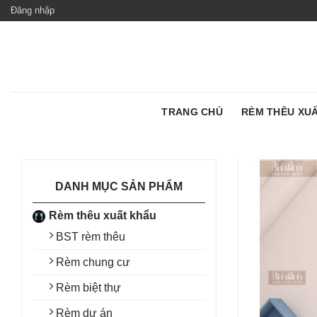
Skip
Đăng nhập
to
content
TRANG CHỦ
RÈM THÊU XU
DANH MỤC SẢN PHẨM
Rèm thêu xuất khẩu
BST rèm thêu
Rèm chung cư
Rèm biệt thự
Rèm dự án