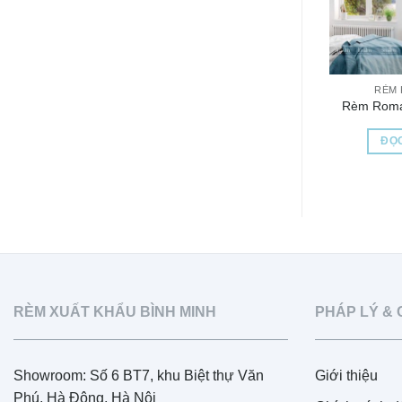
RÈM
Rèm Rom
ĐỌC
RÈM XUẤT KHẨU BÌNH MINH
PHÁP LÝ & 
Showroom: Số 6 BT7, khu Biệt thự Văn
Giới thiệu
Phú, Hà Đông, Hà Nội