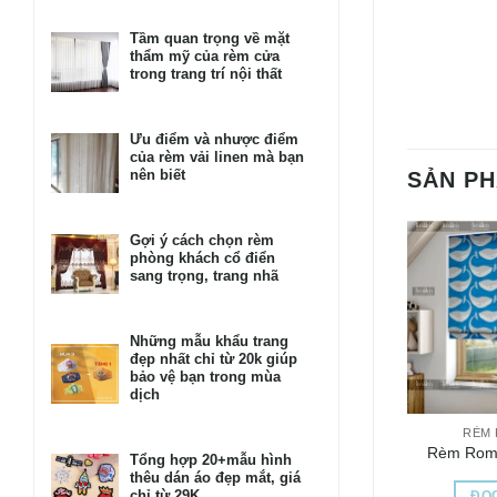
Tầm quan trọng về mặt
thẩm mỹ của rèm cửa
trong trang trí nội thất
Ưu điểm và nhược điểm
của rèm vải linen mà bạn
nên biết
SẢN P
Gợi ý cách chọn rèm
phòng khách cổ điển
sang trọng, trang nhã
Những mẫu khẩu trang
đẹp nhất chỉ từ 20k giúp
bảo vệ bạn trong mùa
dịch
RÈM
Rèm Rom
Tổng hợp 20+mẫu hình
thêu dán áo đẹp mắt, giá
chỉ từ 29K
ĐỌC