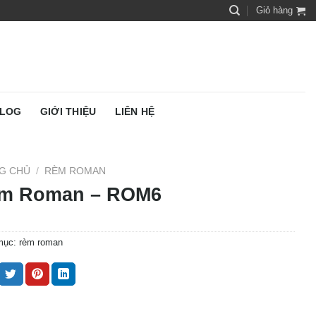
Giỏ hàng
LOG
GIỚI THIỆU
LIÊN HỆ
G CHỦ
/
RÈM ROMAN
m Roman – ROM6
mục:
rèm roman