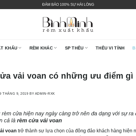
ĐẢM BẢO 100% SỰ HÀI LÒNG
ẤT KHẨU
RÈM KHÁC
SP THÊU
THÊU VI TÍNH
B
ửa vải voan có những ưu điểm gì 
9 THÁNG 9, 2019
BY
ADMIN-RXK
g rèm cửa hiện nay ngày càng trở nên đa dạng với sự ra 
n cả là
rèm cửa vải voan
ải voan
trở thành sự lựa chọn của đông đảo khách hàng hiện na