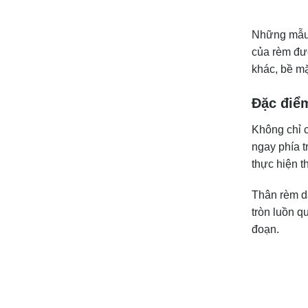
Những mẫu r
của rèm đượ
khác, bề mặ
Đặc điểm
Không chỉ c
ngay phía t
thực hiện t
Thân rèm dà
tròn luồn q
đoạn.