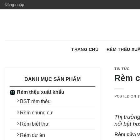
Skip
Đăng nhập
to
content
TRANG CHỦ
RÈM THÊU XU
TIN TỨC
Rèm c
DANH MỤC SẢN PHẨM
Rèm thêu xuất khẩu
POSTED ON
1
BST rèm thêu
Rèm chung cư
Thị trườn
nổi bật hơ
Rèm biệt thự
Rèm cửa v
Rèm dự án