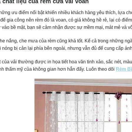
 chất liệu của rèm cửa vải voan
hững ưu điểm nổi bật khiến nhiều khách hàng yêu thích, lựa chọ
ể gia công nên rèm đó là voan, có giá không hề rẻ, lại có điểm 
ờ vào bề mặt, bạn sẽ cảm nhận được sự mềm mại, mát mẻ và vô
e nắng, che mưa của rèm cũng khá tốt. Kể cả trong những ngày
 nóng bị cản lại phía bên ngoài, nhưng vẫn đủ để cung cấp án
 của vải thường được in họa tiết hoa văn tinh xảo, sắc nét, màu
ính thẩm mỹ của không gian hơn hẳn đấy. Luôn theo dõi
Rèm Bì