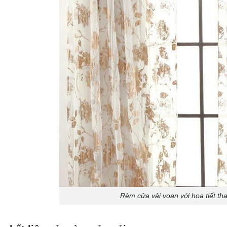
Rèm cửa vải voan với họa tiết than