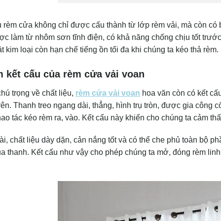
èm cửa không chỉ được cấu thành từ lớp rèm vải, mà còn có bộ
c làm từ nhôm sơn tĩnh điện, có khả năng chống chịu tốt trước
t kim loại còn hạn chế tiếng ồn tối đa khi chúng ta kéo thả rèm.
 kết cấu của rèm cửa vải voan
hú trọng về chất liệu,
rèm cửa vải voan
hoa văn còn có kết cấ
rên. Thanh treo ngang dài, thẳng, hình trụ tròn, được gia công 
hao tác kéo rèm ra, vào. Kết cấu này khiến cho chúng ta cảm thấy
i, chất liệu dày dặn, cản nắng tốt và có thể che phủ toàn bộ p
ua thanh. Kết cấu như vậy cho phép chúng ta mở, đóng rèm linh 