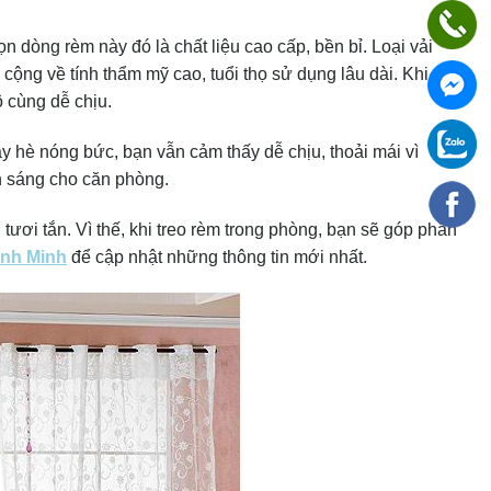
n dòng rèm này đó là chất liệu cao cấp, bền bỉ. Loại vải
cộng về tính thẩm mỹ cao, tuổi thọ sử dụng lâu dài. Khi
 cùng dễ chịu.
 hè nóng bức, bạn vẫn cảm thấy dễ chịu, thoải mái vì
h sáng cho căn phòng.
 tươi tắn. Vì thế, khi treo rèm trong phòng, bạn sẽ góp phần
nh Minh
để cập nhật những thông tin mới nhất.