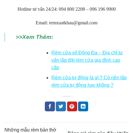
Hotline tư vấn 24/24: 094 800 2208 – 096 196 9900
Email: remxuatkhau@gmail.com
>>Xem Thêm:
Rèm cửa sổ Đống Đa – Địa chỉ tư
vấn lắp đặt rèm cửa gia đình cao
cấp
Rèm cửa tự động là gì ? Có nên lắp
rèm cửa tự động hay không ?
Những mẫu rèm bàn thờ