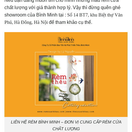
Nếu bạn đang muốn tìm cho mình những mẫu rèm cửa
chất lượng với giá thành hợp lý. Vậy thì đừng quên ghé
showroom của Bình Minh tại :
Số 14 BT7, khu Biệt thự Văn
Phú, Hà Đông, Hà Nội
để tham khảo cụ thể.
LIÊN HỆ RÈM BÌNH MINH – ĐƠN VỊ CUNG CẤP RÈM CỬA
CHẤT LƯỢNG