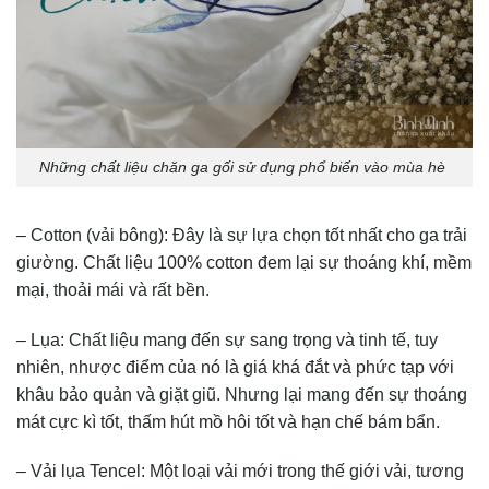
Những chất liệu chăn ga gối sử dụng phổ biến vào mùa hè
– Cotton (vải bông): Đây là sự lựa chọn tốt nhất cho ga trải
giường. Chất liệu 100% cotton đem lại sự thoáng khí, mềm
mại, thoải mái và rất bền.
– Lụa: Chất liệu mang đến sự sang trọng và tinh tế, tuy
nhiên, nhược điểm của nó là giá khá đắt và phức tạp với
khâu bảo quản và giặt giũ. Nhưng lại mang đến sự thoáng
mát cực kì tốt, thấm hút mồ hôi tốt và hạn chế bám bẩn.
– Vải lụa Tencel: Một loại vải mới trong thế giới vải, tương