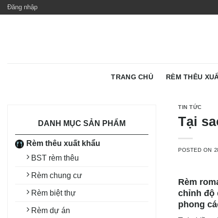
Skip
Đăng nhập
to
content
TRANG CHỦ
RÈM THÊU XU
TIN TỨC
Tại s
DANH MỤC SẢN PHẨM
Rèm thêu xuất khẩu
POSTED ON
2
BST rèm thêu
Rèm chung cư
Rèm roman
chỉnh độ 
Rèm biệt thự
phong cá
Rèm dự án