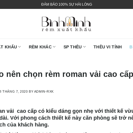
ĐẢM BẢO 100% SỰ HÀI LÒNG
ẤT KHẨU
RÈM KHÁC
SP THÊU
THÊU VI TÍNH
B
ao nên chọn rèm roman vải cao cấp
8 THÁNG 7, 2020
BY
ADMIN-RXK
 vải cao cấp có kiểu dáng gọn nhẹ với thiết kế vừa
dài. Với phong cách thiết kế này căn phòng sẽ trở 
ch của khách hàng.