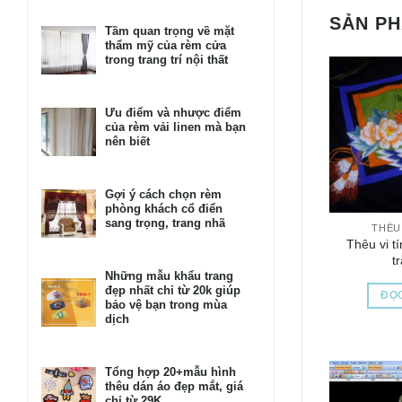
SẢN P
Tầm quan trọng về mặt
thẩm mỹ của rèm cửa
trong trang trí nội thất
Ưu điểm và nhược điểm
của rèm vải linen mà bạn
nên biết
Gợi ý cách chọn rèm
phòng khách cổ điển
sang trọng, trang nhã
THÊU 
Thêu vi t
t
Những mẫu khẩu trang
đẹp nhất chỉ từ 20k giúp
ĐỌC
bảo vệ bạn trong mùa
dịch
Tổng hợp 20+mẫu hình
thêu dán áo đẹp mắt, giá
chỉ từ 29K