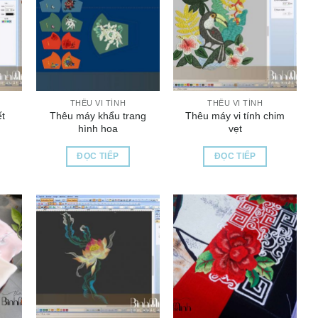
THÊU VI TÍNH
THÊU VI TÍNH
ết
Thêu máy khẩu trang
Thêu máy vi tính chim
hình hoa
vẹt
ĐỌC TIẾP
ĐỌC TIẾP