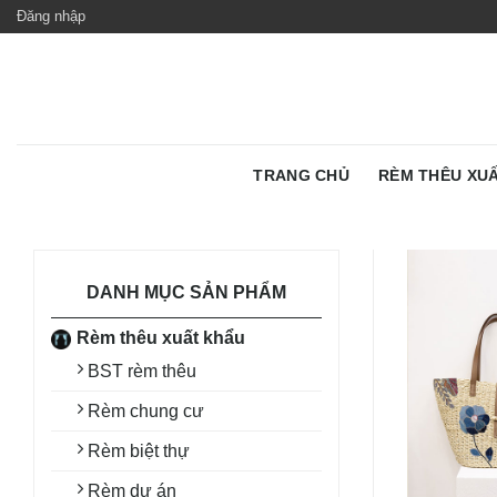
Skip
Đăng nhập
to
content
TRANG CHỦ
RÈM THÊU XU
DANH MỤC SẢN PHẨM
Rèm thêu xuất khẩu
BST rèm thêu
Rèm chung cư
Rèm biệt thự
Rèm dự án