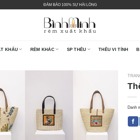
ĐẢM BẢO 100% SỰ HÀI LÒNG
ẤT KHẨU
RÈM KHÁC
SP THÊU
THÊU VI TÍNH
B
TRAN
Thê
Danh 