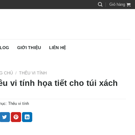
Giỏ hàng
LOG
GIỚI THIỆU
LIÊN HỆ
G CHỦ
/
THÊU VI TÍNH
u vi tính họa tiết cho túi xách
mục:
Thêu vi tính