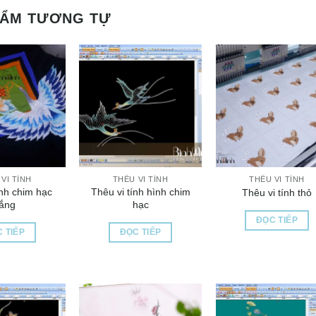
HẨM TƯƠNG TỰ
VI TÍNH
THÊU VI TÍNH
THÊU VI TÍNH
ính chim hạc
Thêu vi tính hình chim
Thêu vi tính thỏ
rắng
hạc
ĐỌC TIẾP
 TIẾP
ĐỌC TIẾP