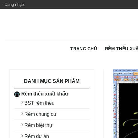
Skip
Đăng nhập
to
content
TRANG CHỦ
RÈM THÊU XU
DANH MỤC SẢN PHẨM
Rèm thêu xuất khẩu
BST rèm thêu
Rèm chung cư
Rèm biệt thự
Rèm dự án