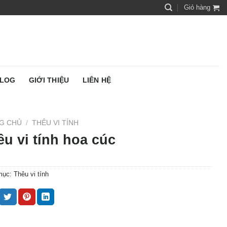
Giỏ hàng
LOG
GIỚI THIỆU
LIÊN HỆ
G CHỦ
/
THÊU VI TÍNH
u vi tính hoa cúc
mục:
Thêu vi tính