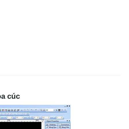
oa cúc