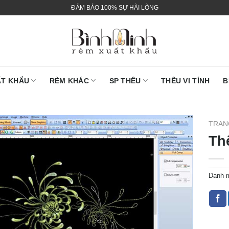
ĐẢM BẢO 100% SỰ HÀI LÒNG
ẤT KHẨU
RÈM KHÁC
SP THÊU
THÊU VI TÍNH
B
TRAN
Thê
Danh 