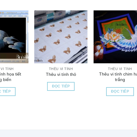
VI TÍNH
THÊU VI TÍNH
THÊU VI TÍNH
ính họa tiết
Thêu vi tính chim h
Thêu vi tính thỏ
g biển
trắng
ĐỌC TIẾP
 TIẾP
ĐỌC TIẾP