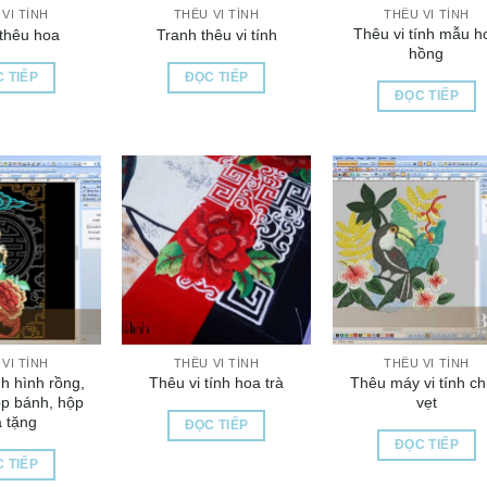
VI TÍNH
THÊU VI TÍNH
THÊU VI TÍNH
Thêu vi tính mẫu h
thêu hoa
Tranh thêu vi tính
hồng
 TIẾP
ĐỌC TIẾP
ĐỌC TIẾP
VI TÍNH
THÊU VI TÍNH
THÊU VI TÍNH
nh hình rồng,
Thêu máy vi tính c
Thêu vi tính hoa trà
ộp bánh, hộp
vẹt
 tặng
ĐỌC TIẾP
ĐỌC TIẾP
 TIẾP