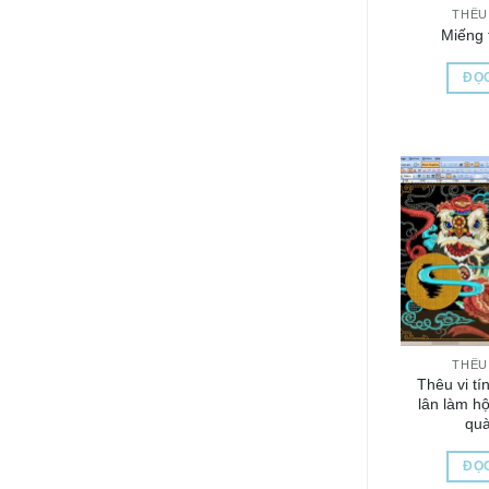
THÊU 
Miếng 
ĐỌC
THÊU 
Thêu vi tí
lân làm h
quà
ĐỌC