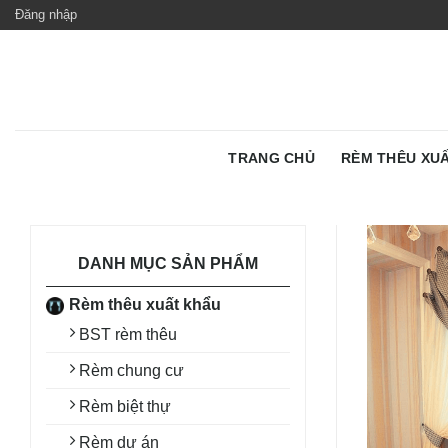
Skip
Đăng nhập
to
content
TRANG CHỦ
RÈM THÊU XU
DANH MỤC SẢN PHẨM
Rèm thêu xuất khẩu
BST rèm thêu
Rèm chung cư
Rèm biệt thự
Rèm dự án