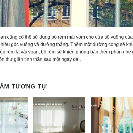
bạn cũng có thể sử dụng bộ rèm mái vòm cho cửa sổ vuông của
nhiều góc vuông và đường thẳng. Thêm một đường cong sẽ khiế
liệu rèm là vải voan, bộ rèm sẽ khiến phòng bàn thêm phần nhẹ
n thư giãn tinh thần sau một ngày dài.
HẨM TƯƠNG TỰ