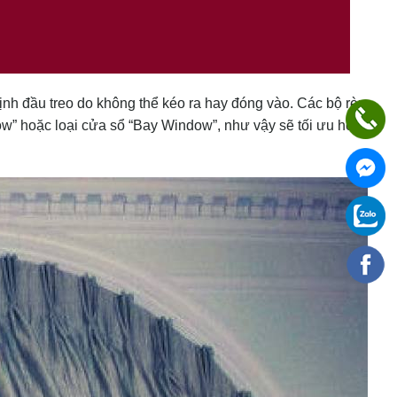
nh đầu treo do không thể kéo ra hay đóng vào. Các bộ rèm
w” hoặc loại cửa sổ “Bay Window”, như vậy sẽ tối ưu hơn