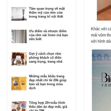
Tầm quan trọng về mặt
thẩm mỹ của rèm cửa
trong trang trí nội thất
Khác với c
Ưu điểm và nhược điểm
mái vòm
th
của rèm vải linen mà bạn
nên biết
với hình d
Gợi ý cách chọn rèm
phòng khách cổ điển
sang trọng, trang nhã
Những mẫu khẩu trang
đẹp nhất chỉ từ 20k giúp
bảo vệ bạn trong mùa
dịch
Tổng hợp 20+mẫu hình
thêu dán áo đẹp mắt, giá
chỉ từ 29K