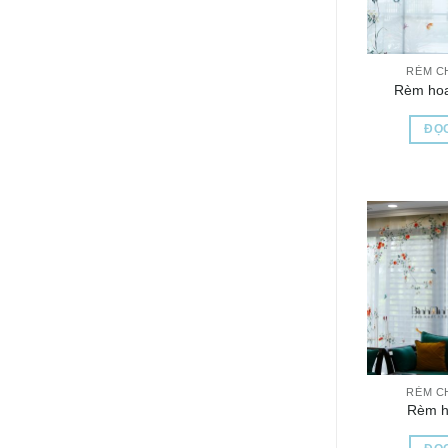
RÈM C
Rèm ho
ĐỌC
RÈM C
Rèm h