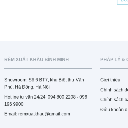
ĐỌC
RÈM XUẤT KHẨU BÌNH MINH
PHÁP LÝ & 
Showroom: Số 6 BT7, khu Biệt thự Văn
Giới thiệu
Phú, Hà Đông, Hà Nội
Chính sách đổ
Hotline tư vấn 24/24: 094 800 2208 - 096
Chính sách b
196 9900
Điều khoản d
Email: remxuatkhau@gmail.com