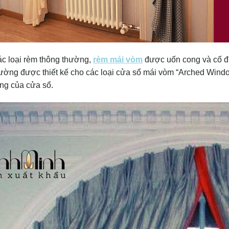
ác loại rèm thông thường,
rèm mái vòm
được uốn cong và cố đị
ường được thiết kế cho các loại cửa sổ mái vòm “Arched Windo
áng của cửa sổ.