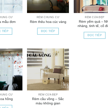
HUNG CƯ
RÈM CHUNG CƯ
RÈM CỬA ĐẸP
Rèm yếm quả – N
a mẫu đơn
Rèm thêu hoa cúc vàng
nhàng, tinh tế, cổ đ
 TIẾP
ĐỌC TIẾP
ĐỌC TIẾP
HUNG CƯ
RÈM CỬA ĐẸP
Rèm cầu vồng – Sắc
oa hồng
màu không gian