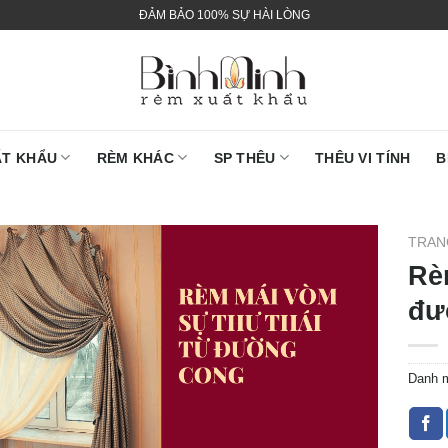
ĐẢM BẢO 100% SỰ HÀI LÒNG
ẤT KHẨU
RÈM KHÁC
SP THÊU
THÊU VI TÍNH
B
TRAN
Rè
đư
Danh 