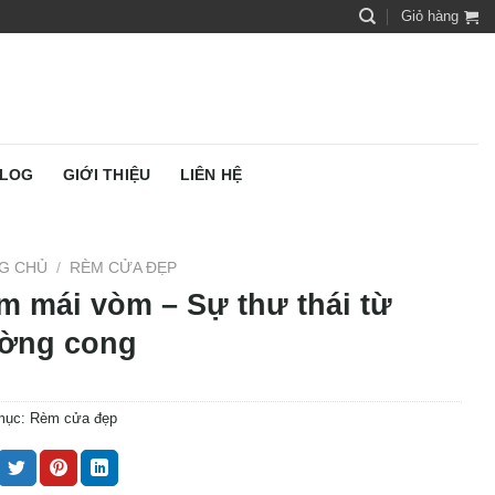
Giỏ hàng
LOG
GIỚI THIỆU
LIÊN HỆ
G CHỦ
/
RÈM CỬA ĐẸP
m mái vòm – Sự thư thái từ
ờng cong
mục:
Rèm cửa đẹp