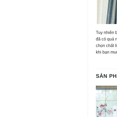
Tuy nhiên 
đã có quá 
chọn chất 
khi bạn muố
SẢN P