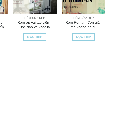
RÈM CỬA ĐẸP
RÈM CỬA ĐẸP
hẹ
Rèm ép vải tạo viền –
Rèm Roman, đơn giản
iển
Độc đáo và khác lạ
mà không hề cũ
ĐỌC TIẾP
ĐỌC TIẾP