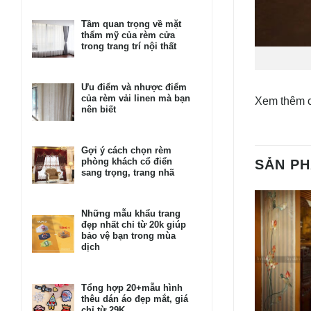
Tầm quan trọng về mặt
thẩm mỹ của rèm cửa
trong trang trí nội thất
Ưu điểm và nhược điểm
của rèm vải linen mà bạn
Xem thêm 
nên biết
Gợi ý cách chọn rèm
phòng khách cổ điển
SẢN P
sang trọng, trang nhã
Những mẫu khẩu trang
đẹp nhất chỉ từ 20k giúp
bảo vệ bạn trong mùa
dịch
Tổng hợp 20+mẫu hình
thêu dán áo đẹp mắt, giá
chỉ từ 29K