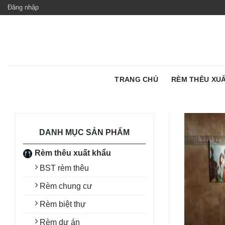
Skip
Đăng nhập
to
content
TRANG CHỦ
RÈM THÊU XU
DANH MỤC SẢN PHẨM
Rèm thêu xuất khẩu
BST rèm thêu
Rèm chung cư
Rèm biệt thự
Rèm dự án