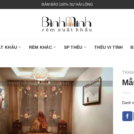
ĐẢM BẢO 100% SỰ HÀI LÒNG
ẤT KHẨU
RÈM KHÁC
SP THÊU
THÊU VI TÍNH
B
TRAN
Mẫ
Danh 