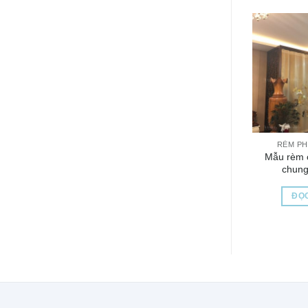
RÈM P
Mẫu rèm 
chung
ĐỌC