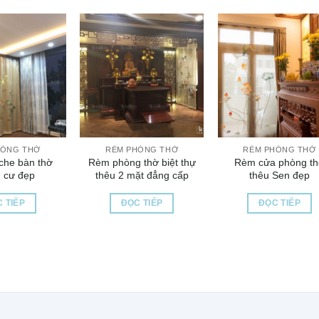
HÒNG THỜ
RÈM PHÒNG THỜ
RÈM PHÒNG THỜ
che bàn thờ
Rèm phòng thờ biệt thự
Rèm cửa phòng t
 cư đẹp
thêu 2 mặt đẳng cấp
thêu Sen đẹp
 TIẾP
ĐỌC TIẾP
ĐỌC TIẾP