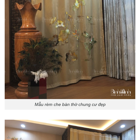
Mẫu rèm che bàn thờ chung cư đẹp