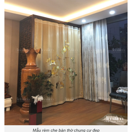
Mẫu rèm che bàn thờ chung cư đẹp