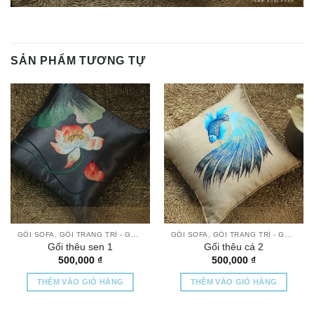
SẢN PHẨM TƯƠNG TỰ
GỐI SOFA, GỐI TRANG TRÍ - GỐI THÊU TAY CAO CẤP
GỐI SOFA, GỐI TRANG TRÍ - GỐI THÊU TAY CAO CẤP
Gối thêu sen 1
Gối thêu cá 2
500,000
₫
500,000
₫
THÊM VÀO GIỎ HÀNG
THÊM VÀO GIỎ HÀNG