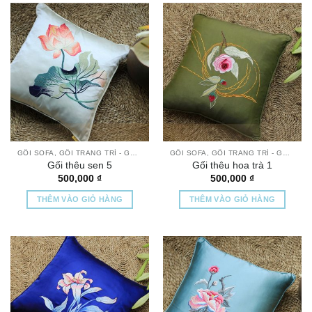
GỐI SOFA, GỐI TRANG TRÍ - GỐI THÊU TAY CAO CẤP
GỐI SOFA, GỐI TRANG TRÍ - GỐI THÊU TAY CAO CẤP
Gối thêu sen 5
Gối thêu hoa trà 1
500,000
₫
500,000
₫
THÊM VÀO GIỎ HÀNG
THÊM VÀO GIỎ HÀNG