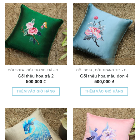
GỐI SOFA, GỐI TRANG TRÍ - GỐI THÊU TAY CAO CẤP
GỐI SOFA, GỐI TRANG TRÍ - GỐI THÊU TAY CAO CẤP
Gối thêu hoa trà 2
Gối thêu hoa mẫu đơn 4
500,000
₫
500,000
₫
THÊM VÀO GIỎ HÀNG
THÊM VÀO GIỎ HÀNG