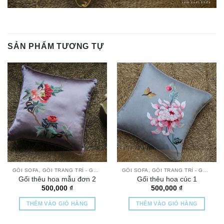
SẢN PHẨM TƯƠNG TỰ
GỐI SOFA, GỐI TRANG TRÍ - GỐI THÊU TAY CAO CẤP
GỐI SOFA, GỐI TRANG TRÍ - GỐI THÊU TAY CAO CẤP
Gối thêu hoa mẫu đơn 2
Gối thêu hoa cúc 1
500,000
₫
500,000
₫
THÊM VÀO GIỎ HÀNG
THÊM VÀO GIỎ HÀNG