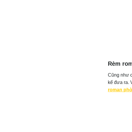
Rèm rom
Cũng như c
kế đưa ra. 
roman ph