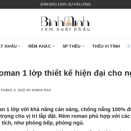
ĐẢM BẢO 100% SỰ HÀI LÒNG
ẤT KHẨU
RÈM KHÁC
SP THÊU
THÊU VI TÍNH
B
man 1 lớp thiết kế hiện đại cho n
 THÁNG 8, 2020
BY
ADMIN-RXK
n 1 lớp với khả năng cản sáng, chống nắng 100% đượ
 trọng cho vị trí lắp đặt. Rèm roman phù hợp với các
 tích, như phòng bếp, phòng ngủ.