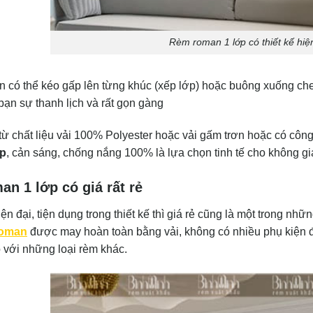
Rèm roman 1 lớp có thiết kế hiện
có thể kéo gấp lên từng khúc (xếp lớp) hoặc buông xuống ch
ạn sự thanh lịch và rất gọn gàng
ừ chất liệu vải 100% Polyester hoặc vải gấm trơn hoặc có côn
ớp
, cản sáng, chống nắng 100% là lựa chọn tinh tế cho không gi
n 1 lớp có giá rất rẻ
ện đại, tiện dụng trong thiết kế thì giá rẻ cũng là một trong nh
oman
được may hoàn toàn bằng vải, không có nhiều phụ kiện đắt
o với những loại rèm khác.