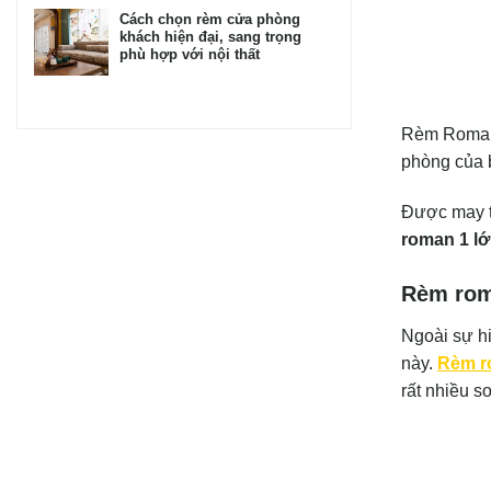
Cách chọn rèm cửa phòng
khách hiện đại, sang trọng
phù hợp với nội thất
Rèm Roman 
phòng của b
Được may t
roman 1 l
Rèm roma
Ngoài sự hi
này.
Rèm r
rất nhiều s