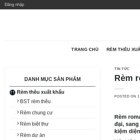
Skip
Đăng nhập
to
content
TRANG CHỦ
RÈM THÊU XU
TIN TỨC
Rèm ro
DANH MỤC SẢN PHẨM
Rèm thêu xuất khẩu
POSTED ON
1
BST rèm thêu
Rèm chung cư
Rèm roma
đại, sang
Rèm biệt thự
kiệm diện
Rèm dự án