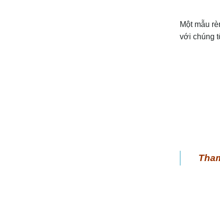
Một mẫu rè
với chúng 
Tham