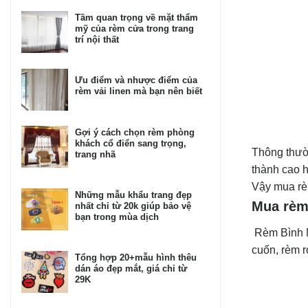
Tầm quan trọng về mặt thẩm
mỹ của rèm cửa trong trang
trí nội thất
Ưu điểm và nhược điểm của
rèm vải linen mà bạn nên biết
Gợi ý cách chọn rèm phòng
khách cổ điển sang trọng,
Thông thườ
trang nhã
thành cao h
Vậy mua rè
Những mẫu khẩu trang đẹp
Mua rèm 
nhất chỉ từ 20k giúp bảo vệ
bạn trong mùa dịch
Rèm Bình M
cuốn, rèm r
Tổng hợp 20+mẫu hình thêu
dán áo đẹp mắt, giá chỉ từ
29K