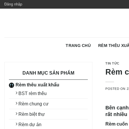
Skip
Đăng nhập
to
content
TRANG CHỦ
RÈM THÊU XU
TIN TỨC
Rèm c
DANH MỤC SẢN PHẨM
Rèm thêu xuất khẩu
POSTED ON
2
BST rèm thêu
Rèm chung cư
Bên cạnh 
rất nhiều
Rèm biệt thự
Rèm cuốn b
Rèm dự án