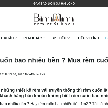
ĐẢM BẢO 100% SỰ HÀI LÒNG
ẤT KHẨU
RÈM KHÁC
SP THÊU
THÊU VI TÍNH
B
uốn bao nhiêu tiền ? Mua rèm cuốn
3 THÁNG 10, 2020
BY
ADMIN-RXK
những thiết kế rèm vải truyền thống thì rèm cuốn là 
 khách hàng băn khoăn không biết rèm cuốn bao nhiê
ao nhiêu tiền ?
Hay rèm cuốn bao nhiêu tiền 1m2 ? Tất cả nhữ