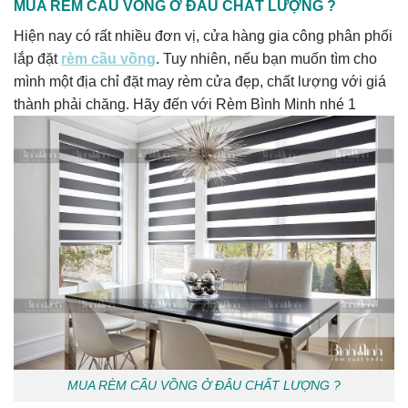
MUA RÈM CẦU VỒNG Ở ĐÂU CHẤT LƯỢNG ?
Hiện nay có rất nhiều đơn vị, cửa hàng gia công phân phối
lắp đặt
rèm cầu vồng
. Tuy nhiên, nếu bạn muốn tìm cho
mình một địa chỉ đặt may rèm cửa đẹp, chất lượng với giá
thành phải chăng. Hãy đến với Rèm Bình Minh nhé 1
MUA RÈM CẦU VỒNG Ở ĐÂU CHẤT LƯỢNG ?