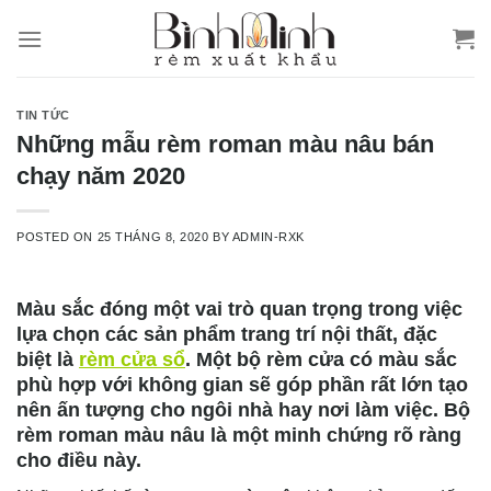
Skip
to
content
TIN TỨC
Những mẫu rèm roman màu nâu bán
chạy năm 2020
POSTED ON
25 THÁNG 8, 2020
BY
ADMIN-RXK
Màu sắc đóng một vai trò quan trọng trong việc
lựa chọn các sản phẩm trang trí nội thất, đặc
biệt là
rèm cửa sổ
. Một bộ rèm cửa có màu sắc
phù hợp với không gian sẽ góp phần rất lớn tạo
nên ấn tượng cho ngôi nhà hay nơi làm việc. Bộ
rèm roman màu nâu là một minh chứng rõ ràng
cho điều này.