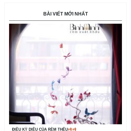
BÀI VIẾT MỚI NHẤT
ĐIỀU KỲ DIỆU CỦA RÈM THÊU