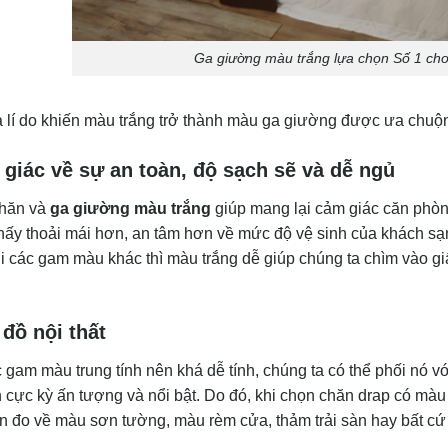
Ga giường màu trắng lựa chọn Số 1 ch
 lí do khiến màu trắng trở thành màu ga giường được ưa chuộn
giác về sự an toàn, độ sạch sẽ và dễ ngủ
chăn và
ga giường màu trắng
giúp mang lại cảm giác căn phòn
hấy thoải mái hơn, an tâm hơn về mức độ vệ sinh của khách sạ
ới các gam màu khác thì màu trắng dễ giúp chúng ta chìm vào g
đồ nội thất
 gam màu trung tính nên khá dễ tính, chúng ta có thể phối nó v
cực kỳ ấn tượng và nổi bật. Do đó, khi chọn chăn drap có màu t
n đo về màu sơn tường, màu rèm cửa, thảm trải sàn hay bất cứ