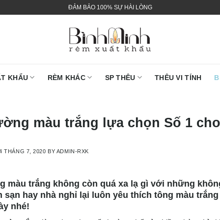
ĐẢM BẢO 100% SỰ HÀI LÒNG
ẤT KHẨU
RÈM KHÁC
SP THÊU
THÊU VI TÍNH
B
ường màu trắng lựa chọn Số 1 ch
4 THÁNG 7, 2020
BY
ADMIN-RXK
 màu trắng không còn quá xa lạ gì với những không 
 sạn hay nhà nghỉ lại luôn yêu thích tông màu trắn
ày nhé!