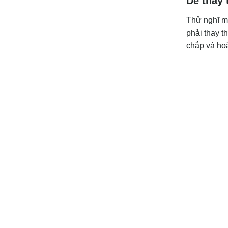
Dễ thay 
Thử nghĩ mà
phải thay t
chắp vá hoặ