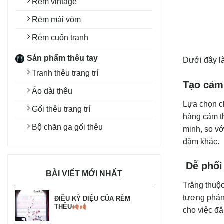
Rèm vintage
Rèm mái vòm
Rèm cuốn tranh
Sản phẩm thêu tay
Dưới đây là
Tranh thêu trang trí
Tạo cảm 
Áo dài thêu
Lựa chọn 
Gối thêu trang trí
hàng cảm t
Bộ chăn ga gối thêu
minh, so v
đậm khác.
Dễ phối 
BÀI VIẾT MỚI NHẤT
Trắng thuộc
tương phản 
ĐIỀU KỲ DIỆU CỦA RÈM
THÊU
cho việc đắ