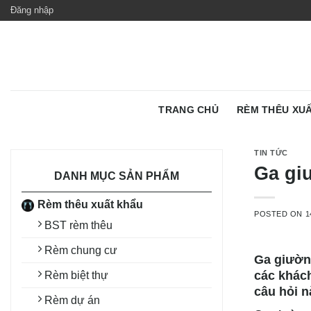
Skip
Đăng nhập
to
content
TRANG CHỦ
RÈM THÊU XU
TIN TỨC
Ga gi
DANH MỤC SẢN PHẨM
Rèm thêu xuất khẩu
POSTED ON
1
BST rèm thêu
Rèm chung cư
Ga giường
các khách
Rèm biệt thự
câu hỏi n
Rèm dự án