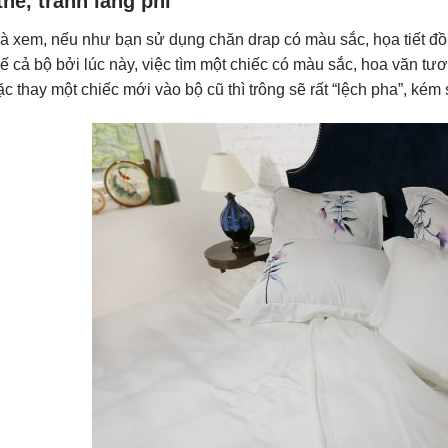
thế, tránh lãng phí
 xem, nếu như bạn sử dụng chăn drap có màu sắc, họa tiết đồn
hế cả bộ bởi lúc này, việc tìm một chiếc có màu sắc, hoa văn tư
c thay một chiếc mới vào bộ cũ thì trông sẽ rất “lệch pha”, kém