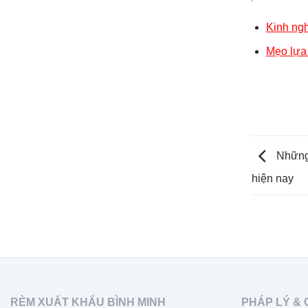
Kinh ng
Mẹo lựa
Những 
hiện nay
RÈM XUẤT KHẨU BÌNH MINH
PHÁP LÝ & 