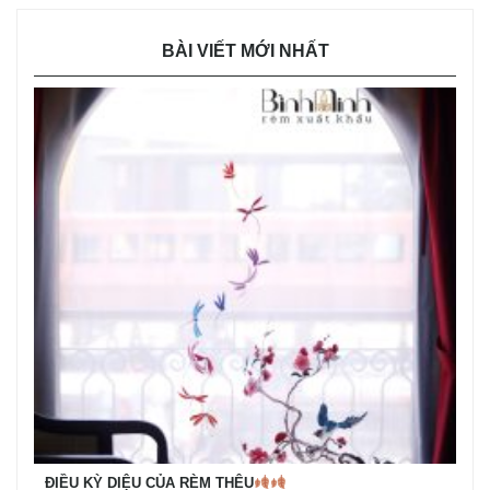
BÀI VIẾT MỚI NHẤT
ĐIỀU KỲ DIỆU CỦA RÈM THÊU